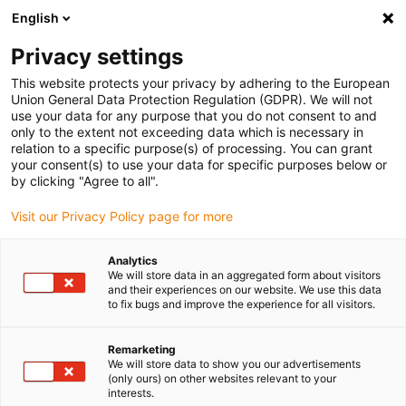
English
(0)
Privacy settings
igus-icon-arrow-right
igus-icon-arrow-right
igus-icon-arrow-right
igus-
Domů
Kabely pro energetické řetězy
Konfekcionované kabely
This website protects your privacy by adhering to the European
igus-icon-arrow-right
Síťové, Ethernet, optické a sběrnicové kabely
Konfekcionované Profibus
Union General Data Protection Regulation (GDPR). We will not
kabely, PUR, konektor A: Phoenix Contact M12, 5pólový, zásuvka, 90° ohnutý,
use your data for any purpose that you do not consent to and
konektor B: otevřený konec
only to the extent not exceeding data which is necessary in
relation to a specific purpose(s) of processing. You can grant
Konfekcionované Profibus
your consent(s) to use your data for specific purposes below or
by clicking "Agree to all".
kabely, PUR, konektor A:
Visit our Privacy Policy page for more
Phoenix Contact M12, 5pólový,
zásuvka, 90° ohnutý, konektor
Analytics
We will store data in an aggregated form about visitors
B: otevřený konec
and their experiences on our website. We use this data
to fix bugs and improve the experience for all visitors.
Remarketing
We will store data to show you our advertisements
(only ours) on other websites relevant to your
interests.