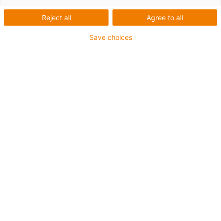
Reject all
Agree to all
Save choices
igus-icon-lup
Profibus
Pro aplikace s energetickými řetězy
Vnější plášť z PUR
Poloměr ohybu 12,5xd
Celkové stínění
Odolný proti vrypům
Odolné proti olejům a oheň retardující
Odolné proti chladicím kapalinám
Bez obsahu PVC a halogenů
10 milionů dvojitých zdvihů zaručeno