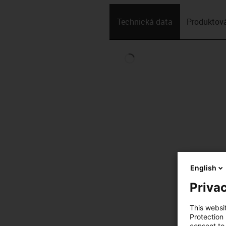
Technická data
Produktová
English
Privac
This websi
Protection
consent to 