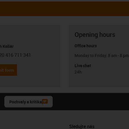
Opening hours
Office hours
h Kollár
20 416 711 341
Monday to Friday: 8 am - 8 pm
con-phone
Live chat
it form
24h
Pochvaly a kritika
Sledujte nás