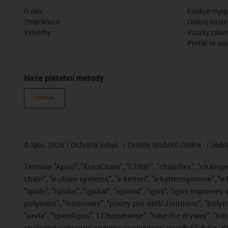
O nás
Funkce myig
Zmáčknout
Online nástr
Veletrhy
Vzorky zdar
Portál se so
Naše platební metody
FAKTURA
©
igus, 2026
Ochrana údajů
Zásady souborů cookie
Jedna
Termíny "Apiro", "AutoChain", "CFRIP", "chainflex", "chainge",
chain", "e-chain systems", "e-ketten", "e-kettensysteme", "e-
"iglide", "iglidur", "igubal", "igumid", "igus", "igus improve
polymers", "motionary", "plasty pro delší životnost", "polym
"savfe", "speedigus", 123superwise", "take the dryway", "trib
chráněné ochranné známky společnosti igus® SE & Co. KG