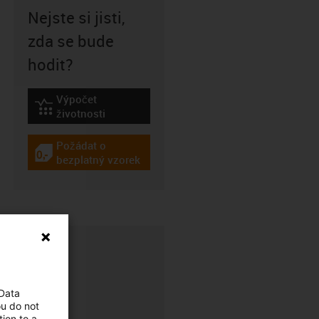
Nejste si jisti,
zda se bude
hodit?
Výpočet
igus-icon-lebensdauerrechner
životnosti
Požádat o
igus-icon-gratismuster
bezplatný vzorek
 Data
ou do not
ion to a