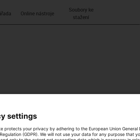
Soubory ke
­řada
Online nástroje
stažení
y settings
te protects your privacy by adhering to the European Union General
 Regulation (GDPR). We will not use your data for any purpose that y
and only to the extent not exceeding data which is necessary in relat