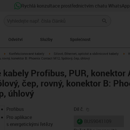
Rychlá konzultace prostřednictvím chatu WhatsApp
Odvětví
Služby
Společnost
igus-icon-arrow-right
igus-icon-arrow-right
igu
Konfekcionované kabely
Síťové, Ethernet, optické a sběrnicové kabely
K
, rovný, konektor B: Phoenix Contact M12, 5pólový, čep, úhlový
kabely Profibus, PUR, konektor 
lový, čep, rovný, konektor B: Pho
p, úhlový
igus-icon-copy-clip
Profibus
Díl č.
Pro aplikace
igus-icon-lieferzeit
BUS9041109
s energetickými řetězy