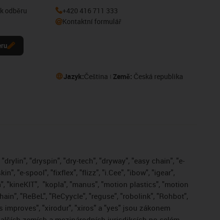
 k odběru
+420 416 711 333
Kontaktní formulář
eru
Jazyk:
Čeština
Země:
Česká republika
drylin", "dryspin", "dry-tech", "dryway", "easy chain", "e-
, "e-spool", "fixflex", "flizz", "i.Cee", "ibow", "igear",
", "kineKIT",
"kopla", "manus", "motion plastics", "motion
ain", "ReBeL", "ReCyycle", "reguse", "robolink", "Rohbot",
gus improves", "xirodur", "xiros" a "yes" jsou zákonem
lších zemích a mezinárodních jurisdikcích po celém