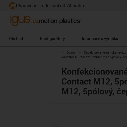
Připraveno k odeslání od 24 hodin
Obchod
Konfigurátory
Informace o výrobku
igus-icon-arrow-right
igus-icon-arrow-right
Domů
Kabely pro energetické řetězy
konektor A: Phoenix Contact M12, 5pólový, čep
Konfekcionované 
Contact M12, 5pó
M12, 5pólový, če