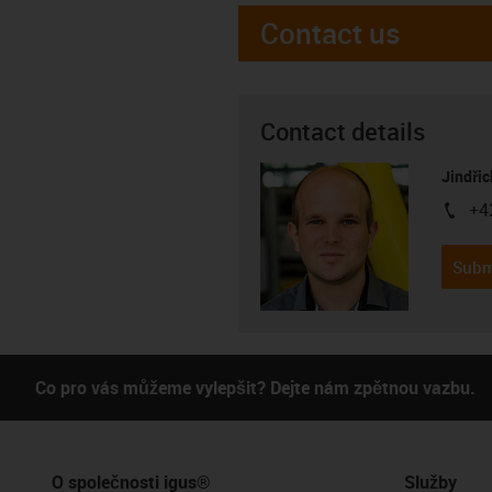
Contact us
Contact details
Jindřic
+4
igus-i
Subm
Co pro vás můžeme vylepšit? Dejte nám zpětnou vazbu.
O společnosti igus®
Služby