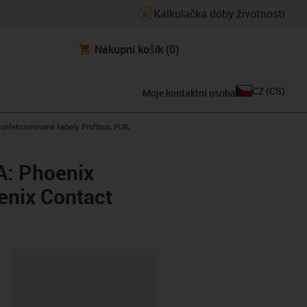
Kalkulačka doby životnosti
Nákupní košík
(0)
CZ
(
CS
)
Moje kontaktní osoba
s-icon-arrow-right
onfekcionované kabely Profibus, PUR,
A: Phoenix
enix Contact
board