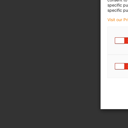
specific p
specific pu
Visit our P