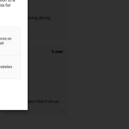
ta for
CFRIP®
50% time saving during
stripping.
igus-icon-3arrow
ences on
all
4-year
websites
guarantee
You can expect that from us.
igus-icon-3arrow