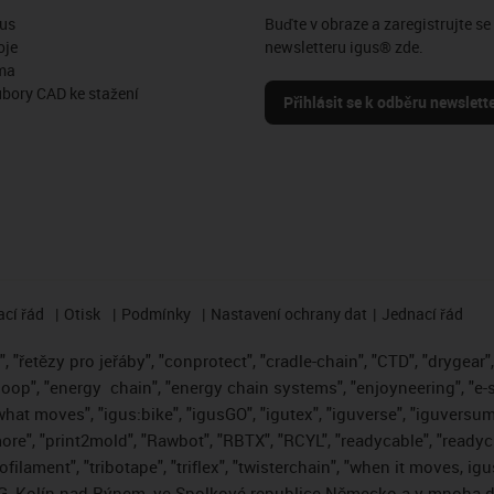
us
Buďte v obraze a zaregistrujte se
oje
newsletteru igus® zde.
ma
ubory CAD ke stažení
Přihlásit se k odběru newslett
cí řád
Otisk
Podmínky
Nastavení ochrany dat
Jednací řád
 "řetězy pro jeřáby", "conprotect", "cradle-chain", "CTD", "drygear", "
loop", "energy
chain", "energy chain systems", "enjoyneering", "e-skin"
s what moves", "igus:bike", "igusGO", "igutex", "iguverse", "iguversum
ore", "print2mold", "Rawbot", "RBTX", "RCYL", "readycable", "readych
ofilament", "tribotape", "triflex", "twisterchain", "when it moves, i
, Kolín nad Rýnem, ve Spolkové republice Německo a v mnoha da