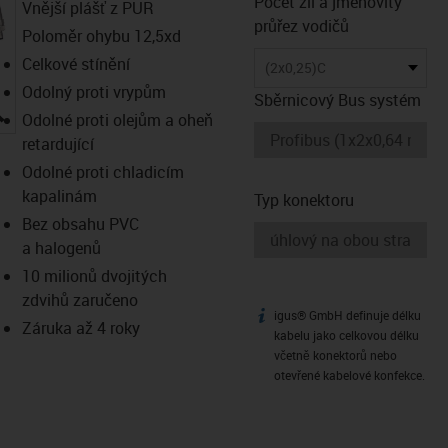
Počet žil a jmenovitý
Vnější plášť z PUR
průřez vodičů
Poloměr ohybu 12,5xd
Celkové stínění
(2x0,25)C
Odolný proti vrypům
Sběrnicový Bus systém
igus-icon-lupe
Odolné proti olejům a oheň
retardující
Odolné proti chladicím
kapalinám
Typ konektoru
Bez obsahu PVC
a halogenů
10 milionů dvojitých
zdvihů zaručeno
igus® GmbH definuje délku
igus-icon-info
Záruka až 4 roky
kabelu jako celkovou délku
včetně konektorů nebo
otevřené kabelové konfekce.