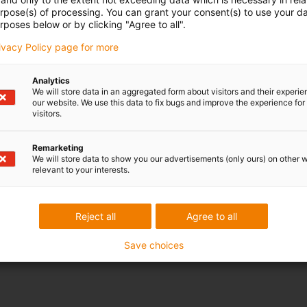
urpose(s) of processing. You can grant your consent(s) to use your da
rposes below or by clicking "Agree to all".
rivacy Policy page for more
Analytics
We will store data in an aggregated form about visitors and their experi
our website. We use this data to fix bugs and improve the experience for 
visitors.
Remarketing
We will store data to show you our advertisements (only ours) on other 
relevant to your interests.
Reject all
Agree to all
Save choices