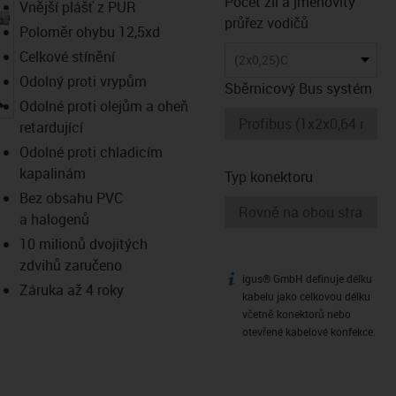
Počet žil a jmenovitý
Vnější plášť z PUR
průřez vodičů
Poloměr ohybu 12,5xd
Celkové stínění
(2x0,25)C
Odolný proti vrypům
Sběrnicový Bus systém
igus-icon-lupe
Odolné proti olejům a oheň
retardující
Odolné proti chladicím
kapalinám
Typ konektoru
Bez obsahu PVC
a halogenů
10 milionů dvojitých
zdvihů zaručeno
igus® GmbH definuje délku
igus-icon-info
Záruka až 4 roky
kabelu jako celkovou délku
včetně konektorů nebo
otevřené kabelové konfekce.