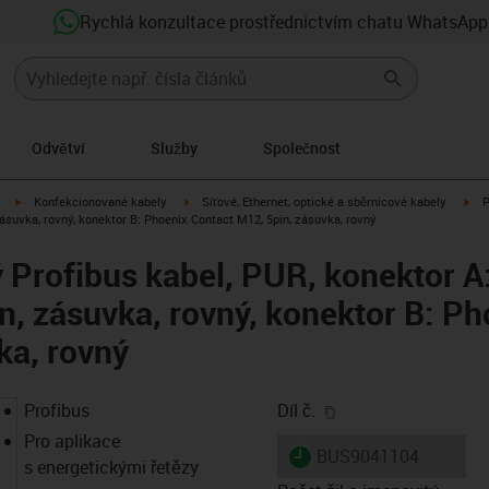
Rychlá konzultace prostřednictvím chatu WhatsApp
Odvětví
Služby
Společnost
igus-icon-arrow-right
igus-icon-arrow-right
igu
Konfekcionované kabely
Síťové, Ethernet, optické a sběrnicové kabely
P
ásuvka, rovný, konektor B: Phoenix Contact M12, 5pin, zásuvka, rovný
Profibus kabel, PUR, konektor A
n, zásuvka, rovný, konektor B: Ph
ka, rovný
igus-icon-copy-clip
Profibus
Díl č.
Pro aplikace
igus-icon-lieferzeit
BUS9041104
s energetickými řetězy