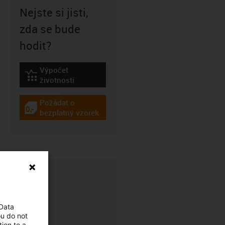
Nejste si jisti,
zda se bude
hodit?
Výpočet
igus-icon-lebensdauerrechner
životnosti
Požádat o
igus-icon-gratismuster
bezplatný vzorek
 Data
ou do not
ion to a