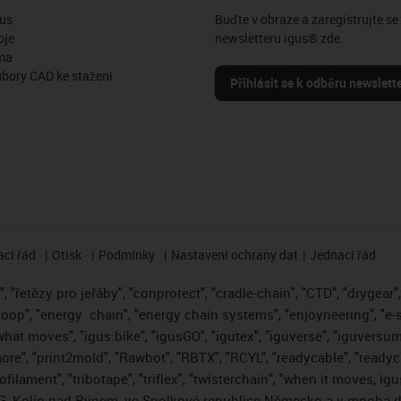
us
Buďte v obraze a zaregistrujte se
oje
newsletteru igus® zde.
ma
ubory CAD ke stažení
Přihlásit se k odběru newslett
cí řád
Otisk
Podmínky
Nastavení ochrany dat
Jednací řád
 "řetězy pro jeřáby", "conprotect", "cradle-chain", "CTD", "drygear", "
loop", "energy
chain", "energy chain systems", "enjoyneering", "e-skin"
s what moves", "igus:bike", "igusGO", "igutex", "iguverse", "iguversum
ore", "print2mold", "Rawbot", "RBTX", "RCYL", "readycable", "readych
ofilament", "tribotape", "triflex", "twisterchain", "when it moves, i
, Kolín nad Rýnem, ve Spolkové republice Německo a v mnoha da