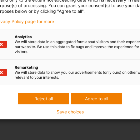
urpose(s) of processing. You can grant your consent(s) to use your da
rposes below or by clicking "Agree to all".
rivacy Policy page for more
Analytics
We will store data in an aggregated form about visitors and their experi
our website. We use this data to fix bugs and improve the experience for 
visitors.
Remarketing
We will store data to show you our advertisements (only ours) on other 
relevant to your interests.
Reject all
Agree to all
Save choices