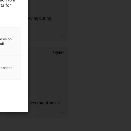
ta for
CFRIP®
50% time saving during
stripping.
igus-icon-3arrow
ences on
all
4-year
websites
guarantee
You can expect that from us.
igus-icon-3arrow