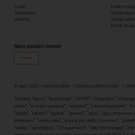
O nás
Funkce myig
Zmáčknout
Online nástr
Veletrhy
Vzorky zdar
Portál se so
Naše platební metody
FAKTURA
©
igus, 2026
Ochrana údajů
Zásady souborů cookie
Jedna
Termíny "Apiro", "AutoChain", "CFRIP", "chainflex", "chainge",
chain", "e-chain systems", "e-ketten", "e-kettensysteme", "e-
"iglide", "iglidur", "igubal", "igumid", "igus", "igus improve
polymers", "motionary", "plasty pro delší životnost", "polym
"savfe", "speedigus", 123superwise", "take the dryway", "trib
chráněné ochranné známky společnosti igus® SE & Co. KG