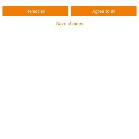
Reject all
Agree to all
Save choices
igus-icon-lup
Profinet
Struktura starquad
Pro aplikace s energetickými řetězy
Vnější plášť z PVC
Vnější plášť žlutozelené barvy
Poloměr ohybu 12,5xd
Celkové stínění
odolné proti olejům & oheň retardující
10 milionů dvojitých zdvihů zaručeno