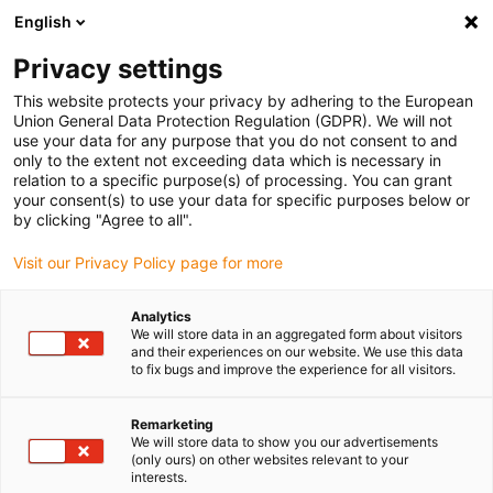
English
(0)
Privacy settings
igus-icon-arrow-right
igus-icon-arrow-right
igus-icon-arrow-right
igus-
Domů
Kabely pro energetické řetězy
Konfekcionované kabely
This website protects your privacy by adhering to the European
igus-icon-arrow-right
Síťové, Ethernet, optické a sběrnicové kabely
Konfekcionovaný kabely
Union General Data Protection Regulation (GDPR). We will not
ProfiNet, PVC, konektor A: M12 rovný, 4 kolíky, kódování: D, konektor B: na konci
use your data for any purpose that you do not consent to and
odizol.- neosazený konektor, 3 m
only to the extent not exceeding data which is necessary in
relation to a specific purpose(s) of processing. You can grant
Konfekcionovaný kabely
your consent(s) to use your data for specific purposes below or
by clicking "Agree to all".
ProfiNet, PVC, konektor A:
Visit our Privacy Policy page for more
M12 rovný, 4 kolíky, kódování:
D, konektor B: na konci
Analytics
We will store data in an aggregated form about visitors
odizol.- neosazený konektor, 3
and their experiences on our website. We use this data
to fix bugs and improve the experience for all visitors.
m
Remarketing
We will store data to show you our advertisements
(only ours) on other websites relevant to your
interests.