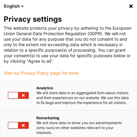
English
(0)
Privacy settings
igus-icon-arrow-right
igus-icon-arrow-right
igus-icon-arrow-right
igus-
Domů
Kabely pro energetické řetězy
Konfekcionované kabely
This website protects your privacy by adhering to the European
igus-icon-arrow-right
Síťové, Ethernet, optické a sběrnicové kabely
Konfekcionované kabely
Union General Data Protection Regulation (GDPR). We will not
Profibus, PVC, konektor A: Phoenix Contact SUB-D, 9kolíkový, zásuvka/kolík,
use your data for any purpose that you do not consent to and
průchozí, zahnutý o 90°, konektor B: Phoenix Contact IN: M12 5kolíkový, kolík rovný,
only to the extent not exceeding data which is necessary in
OUT: M12 5kolíková rozetka rovná
relation to a specific purpose(s) of processing. You can grant
your consent(s) to use your data for specific purposes below or
Konfekcionované kabely
by clicking "Agree to all".
Profibus, PVC, konektor A:
Visit our Privacy Policy page for more
Phoenix Contact SUB-D,
Analytics
9kolíkový, zásuvka/kolík,
We will store data in an aggregated form about visitors
and their experiences on our website. We use this data
průchozí, zahnutý o 90°,
to fix bugs and improve the experience for all visitors.
konektor B: Phoenix Contact
Remarketing
IN: M12 5kolíkový, kolík rovný,
We will store data to show you our advertisements
(only ours) on other websites relevant to your
interests.