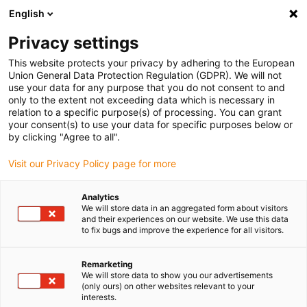
English
(0)
Privacy settings
igus-icon-arrow-right
igus-icon-arrow-right
igus-icon-arrow-right
igus-
Domů
Kabely pro energetické řetězy
Konfekcionované kabely
This website protects your privacy by adhering to the European
igus-icon-arrow-right
Síťové, Ethernet, optické a sběrnicové kabely
TPE optické kabely | CFLG.LB,
Union General Data Protection Regulation (GDPR). We will not
konektor SC (oba konce)
use your data for any purpose that you do not consent to and
only to the extent not exceeding data which is necessary in
TPE optické kabely | CFLG.LB,
relation to a specific purpose(s) of processing. You can grant
your consent(s) to use your data for specific purposes below or
konektor SC (oba konce)
by clicking "Agree to all".
Visit our Privacy Policy page for more
Analytics
We will store data in an aggregated form about visitors
and their experiences on our website. We use this data
to fix bugs and improve the experience for all visitors.
Remarketing
We will store data to show you our advertisements
(only ours) on other websites relevant to your
interests.
igus-icon-lup