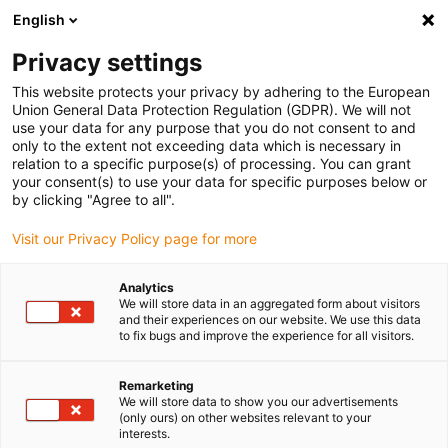
English
(0)
Privacy settings
igus-icon-arrow-right
igus-icon-arrow-right
igus-icon-arrow-right
igus-
Domů
Kabely pro energetické řetězy
Konfekcionované kabely
This website protects your privacy by adhering to the European
igus-icon-arrow-right
igus-icon-arrow-right
Síťové, Ethernet, optické a sběrnicové kabely
FOC
Optický kabel PVC |
Union General Data Protection Regulation (GDPR). We will not
Skleněné vlákno, konektor A: ST, konektor B: SC
use your data for any purpose that you do not consent to and
only to the extent not exceeding data which is necessary in
Optický kabel PVC | Skleněné
relation to a specific purpose(s) of processing. You can grant
your consent(s) to use your data for specific purposes below or
vlákno, konektor A: ST,
by clicking "Agree to all".
konektor B: SC
Visit our Privacy Policy page for more
Analytics
We will store data in an aggregated form about visitors
and their experiences on our website. We use this data
to fix bugs and improve the experience for all visitors.
Remarketing
We will store data to show you our advertisements
igus-icon-lupe
igus-icon-lupe
(only ours) on other websites relevant to your
interests.