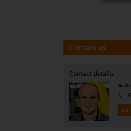
Contact us
Contact details
Jindřic
+4
igus-i
Subm