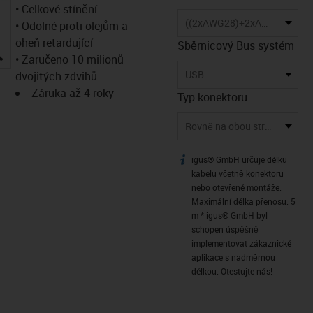
• Celkové stínění
((2xAWG28)+2xAWG20)C
• Odolné proti olejům a
oheň retardující
Sběrnicový Bus systém
igus-icon-lupe
• Zaručeno 10 milionů
USB
dvojitých zdvihů
Záruka až 4 roky
Typ konektoru
Rovně na obou stranách
igus® GmbH určuje délku
igus-icon-info
kabelu včetně konektoru
nebo otevřené montáže.
Maximální délka přenosu: 5
m * igus® GmbH byl
schopen úspěšně
implementovat zákaznické
aplikace s nadměrnou
délkou. Otestujte nás!