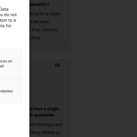
without a connector?
 Data
Are you looking for a cable
ou do not
ion to a
that has not yet been
ta for
harnessed? If so, visit our
chainflex® shop.
igus-icon-3arrow
ences on
All
all
websites
components from a single
source - with guarantee
Energy chains from igus are
already working reliably in