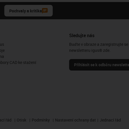
Pochvaly a kritika
Sledujte nás
us
Buďte v obraze a zaregistrujte se
oje
newsletteru igus® zde.
ma
ubory CAD ke stažení
Přihlásit se k odběru newslett
cí řád
Otisk
Podmínky
Nastavení ochrany dat
Jednací řád