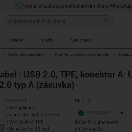
Rychlá konzultace prostřednictvím chatu WhatsApp
Odvětví
Služby
Společnost
igus-icon-arrow-right
igus-icon-arrow-right
igus-icon-a
Konfekcionované kabely
Video, vision, sběrnicová technologie
Sběrnicov
abel | USB 2.0, TPE, konektor A: 
2.0 typ A (zásuvka)
igus-icon-copy-clip
• USB 2.0
Díl č.
• Pro aplikace
igus-icon-lieferzeit
USB9040060
v energetických řetězech
• Vnější plášť TPE
Počet žil a jmenovitý
• Bend factor 12,5xd
průřez vodičů