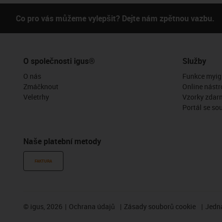
Co pro vás můžeme vylepšit? Dejte nám zpětnou vazbu.
O společnosti igus®
Služby
O nás
Funkce myig
Zmáčknout
Online nástr
Veletrhy
Vzorky zdar
Portál se so
Naše platební metody
FAKTURA
©
igus, 2026
Ochrana údajů
Zásady souborů cookie
Jedna