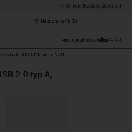
Kalkulačka doby životnosti
Nákupní košík
(0)
CZ
(
CS
)
Moje kontaktní osoba
rrow-right
ý bus kabel | USB 2.0, TPE, konektor A: USB
USB 2.0 typ A,
board