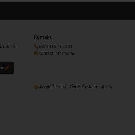
Kontakt
 k odběru
+420 416 711 333
Kontaktní formulář
eru
Jazyk:
Čeština
Země:
Česká republika