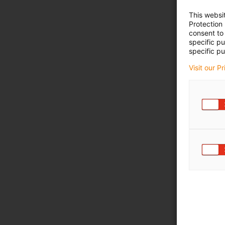
This websi
Protection
consent to 
specific p
specific pu
Visit our P