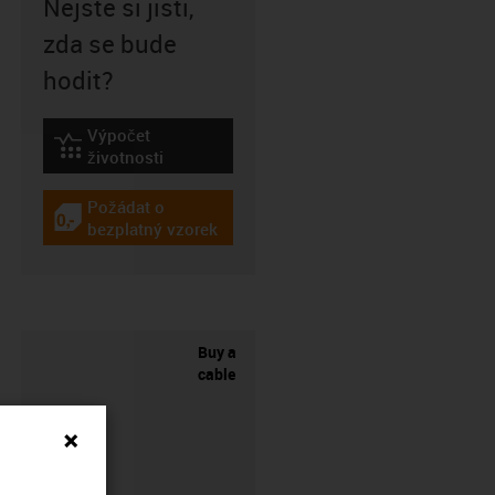
Nejste si jisti,
zda se bude
hodit?
Výpočet
igus-icon-lebensdauerrechner
životnosti
Požádat o
igus-icon-gratismuster
bezplatný vzorek
Buy a
cable