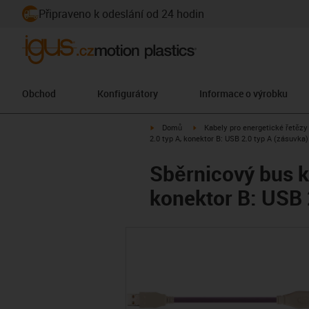
Připraveno k odeslání od 24 hodin
Obchod
Konfigurátory
Informace o výrobku
igus-icon-arrow-right
igus-icon-arrow-right
Domů
Kabely pro energetické řetězy
2.0 typ A, konektor B: USB 2.0 typ A (zásuvka)
Sběrnicový bus k
konektor B: USB 