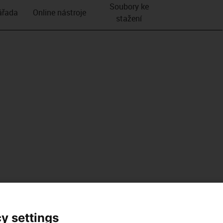
Soubory ke
­řada
Online nástroje
stažení
y settings