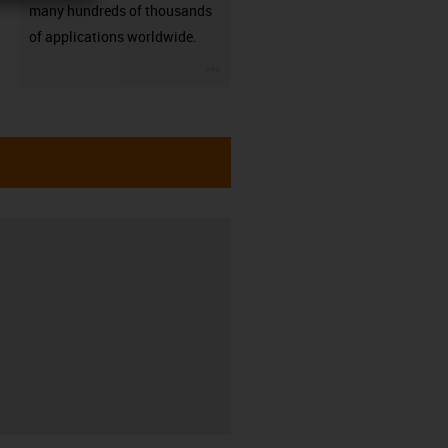
many hundreds of thousands
of applications worldwide.
igus-icon-3arrow