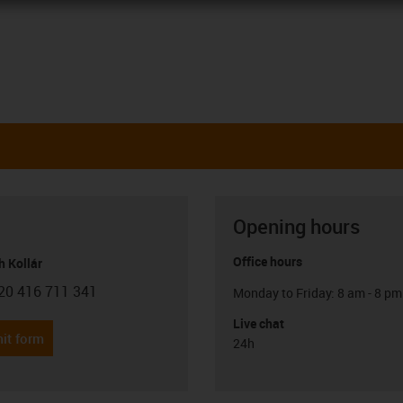
Opening hours
Office hours
h Kollár
20 416 711 341
Monday to Friday: 8 am - 8 pm
con-phone
Live chat
it form
24h