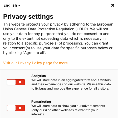
English
(0)
Privacy settings
igus-icon-arrow-right
igus-icon-arrow-right
igus-icon-arrow-right
igus-
Domů
Kabely pro energetické řetězy
Konfekcionované kabely
This website protects your privacy by adhering to the European
igus-icon-arrow-right
Video, vision, sběrnicová technologie
TPE kabel: GigE sběrnicový bus kabel,
Union General Data Protection Regulation (GDPR). We will not
konektor A: Yamaichi RJ45 kov, konektor B: Yamaichi RJ45 s vroubkovaným
use your data for any purpose that you do not consent to and
šroubem
only to the extent not exceeding data which is necessary in
relation to a specific purpose(s) of processing. You can grant
TPE kabel: GigE sběrnicový
your consent(s) to use your data for specific purposes below or
by clicking "Agree to all".
bus kabel, konektor A:
Visit our Privacy Policy page for more
Yamaichi RJ45 kov, konektor
B: Yamaichi RJ45 s
Analytics
We will store data in an aggregated form about visitors
vroubkovaným šroubem
and their experiences on our website. We use this data
to fix bugs and improve the experience for all visitors.
Remarketing
We will store data to show you our advertisements
(only ours) on other websites relevant to your
interests.