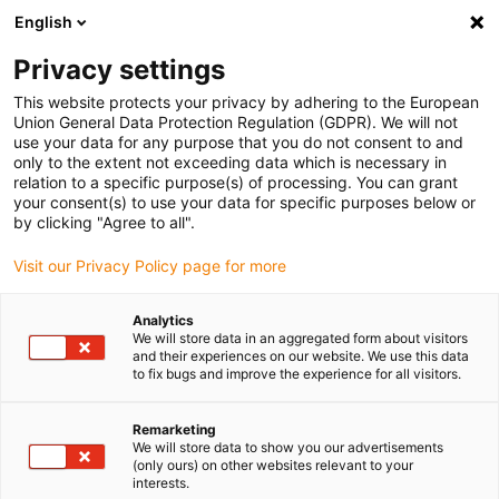
English
(0)
Privacy settings
igus-icon-arrow-right
igus-icon-arrow-right
igus-icon-arrow-right
igus-
Domů
Kabely pro energetické řetězy
Konfekcionované kabely
This website protects your privacy by adhering to the European
igus-icon-arrow-right
Síťové, Ethernet, optické a sběrnicové kabely
Konfekcionovaný kabeláž
Union General Data Protection Regulation (GDPR). We will not
Profibus, TPE, rovné, konektor A: Phoenix Contact SUB-D, 9pinový, čep, rovné, volný
use your data for any purpose that you do not consent to and
konec
only to the extent not exceeding data which is necessary in
relation to a specific purpose(s) of processing. You can grant
Konfekcionovaný kabeláž
your consent(s) to use your data for specific purposes below or
by clicking "Agree to all".
Profibus, TPE, rovné, konektor
Visit our Privacy Policy page for more
A: Phoenix Contact SUB-D,
9pinový, čep, rovné, volný
Analytics
We will store data in an aggregated form about visitors
konec
and their experiences on our website. We use this data
to fix bugs and improve the experience for all visitors.
Remarketing
We will store data to show you our advertisements
(only ours) on other websites relevant to your
interests.