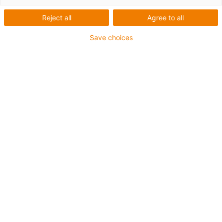
Reject all
Agree to all
Save choices
igus-icon-lup
• Ethernet/Ethercat/CAT5
• Čtyřhvězdicová struktura
• Pro aplikace v energetických řetězech
• Vnější plášť z PVC
• Bend factor 12,5xd
• Celkové stínění
• Odolné proti olejům a oheň retardující
• Zaručeno 10 milionů dvojitých zdvihů
Záruka až 4 roky
igus-icon-copy-clipboard
Díl č.