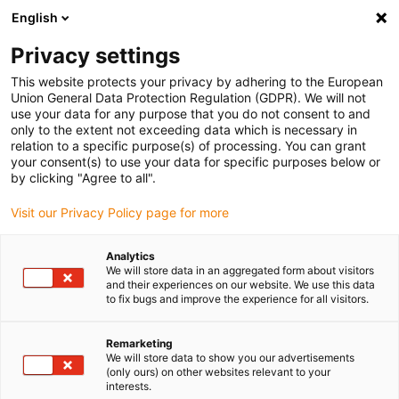
English
(0)
Privacy settings
igus-icon-arrow-right
igus-icon-arrow-right
igus-icon-arrow-right
igus-
Domů
Kabely pro energetické řetězy
Konfekcionované kabely
This website protects your privacy by adhering to the European
igus-icon-arrow-right
Síťové, Ethernet, optické a sběrnicové kabely
Průmyslové Ethernetové/CAT5
Union General Data Protection Regulation (GDPR). We will not
kabely, PVC, konektor A: M12 d kódovaný úhlový konektor, konektor B: RJ45 přímý,
use your data for any purpose that you do not consent to and
12,5 x d
only to the extent not exceeding data which is necessary in
relation to a specific purpose(s) of processing. You can grant
Průmyslové Ethernetové/CAT5
your consent(s) to use your data for specific purposes below or
by clicking "Agree to all".
kabely, PVC, konektor A: M12
Visit our Privacy Policy page for more
d kódovaný úhlový konektor,
konektor B: RJ45 přímý, 12,5 x
Analytics
We will store data in an aggregated form about visitors
d
and their experiences on our website. We use this data
to fix bugs and improve the experience for all visitors.
Remarketing
We will store data to show you our advertisements
(only ours) on other websites relevant to your
interests.