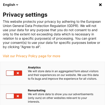
English
(0)
Privacy settings
igus-icon-arrow-right
igus-icon-arrow-right
igus-icon-arrow-right
igus-
Domů
Kabely pro energetické řetězy
Konfekcionované kabely
This website protects your privacy by adhering to the European
igus-icon-arrow-right
igus-icon-arrow-right
Síťové, Ethernet, optické a sběrnicové kabely
Profinet
Průmyslové
Union General Data Protection Regulation (GDPR). We will not
kabely Profinet, PUR, konektor A: rovná zásuvka kódovaná M12, konektor B: úhlový
use your data for any purpose that you do not consent to and
kódovaný čep M12, 12,5xd
only to the extent not exceeding data which is necessary in
relation to a specific purpose(s) of processing. You can grant
Průmyslové kabely Profinet,
your consent(s) to use your data for specific purposes below or
by clicking "Agree to all".
PUR, konektor A: rovná
Visit our Privacy Policy page for more
zásuvka kódovaná M12,
konektor B: úhlový kódovaný
Analytics
We will store data in an aggregated form about visitors
čep M12, 12,5xd
and their experiences on our website. We use this data
to fix bugs and improve the experience for all visitors.
Remarketing
We will store data to show you our advertisements
(only ours) on other websites relevant to your
interests.