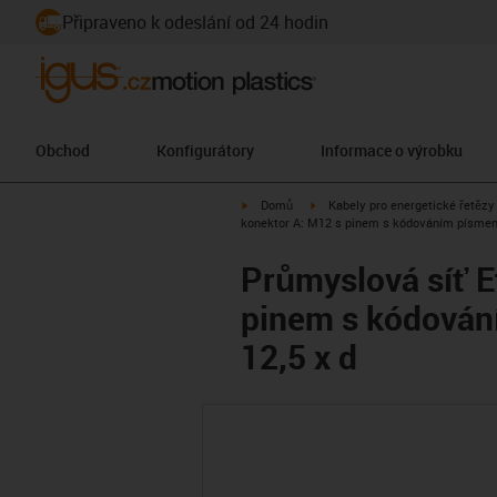
Připraveno k odeslání od 24 hodin
Obchod
Konfigurátory
Informace o výrobku
igus-icon-arrow-right
igus-icon-arrow-right
Domů
Kabely pro energetické řetězy
konektor A: M12 s pinem s kódováním písmene
Průmyslová síť E
pinem s kódován
12,5 x d