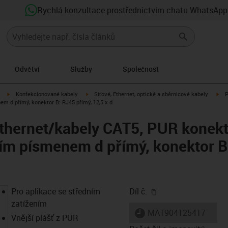
Rychlá konzultace prostřednictvím chatu WhatsApp
Odvětví
Služby
Společnost
igus-icon-arrow-right
igus-icon-arrow-right
igu
Konfekcionované kabely
Síťové, Ethernet, optické a sběrnicové kabely
P
m d přímý, konektor B: RJ45 přímý, 12,5 x d
thernet/kabely CAT5, PUR konekt
ím písmenem d přímý, konektor B
igus-icon-copy-clip
Pro aplikace se středním
Díl č.
zatížením
igus-icon-lieferzeit
MAT904125417
Vnější plášť z PUR