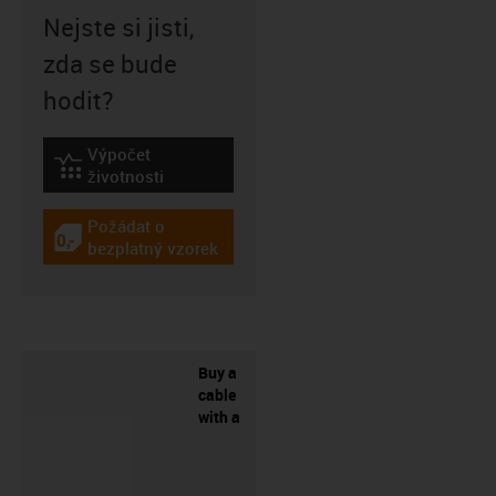
Nejste si jisti,
zda se bude
hodit?
Výpočet
igus-icon-lebensdauerrechner
životnosti
Požádat o
igus-icon-gratismuster
bezplatný vzorek
Buy a
cable
with a