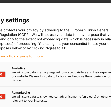
y settings
te protects your privacy by adhering to the European Union General
 Regulation (GDPR). We will not use your data for any purpose that y
and only to the extent not exceeding data which is necessary in relat
urpose(s) of processing. You can grant your consent(s) to use your da
rposes below or by clicking "Agree to all".
rivacy Policy page for more
Analytics
We will store data in an aggregated form about visitors and their experi
our website. We use this data to fix bugs and improve the experience for 
visitors.
Remarketing
We will store data to show you our advertisements (only ours) on other 
relevant to your interests.