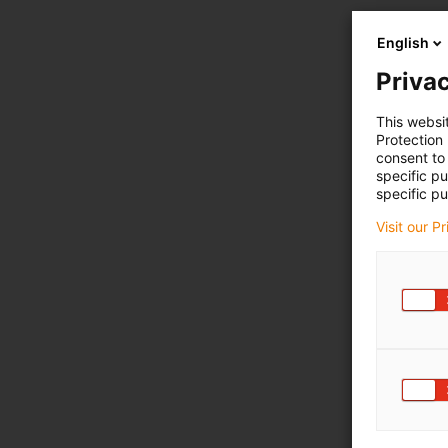
English
Privac
This websi
Protection
consent to 
specific p
specific pu
Visit our P