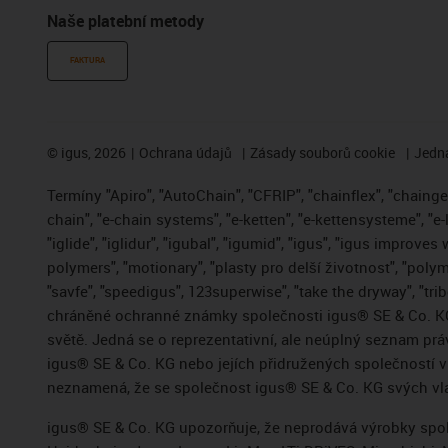
Naše platební metody
FAKTURA
©
igus, 2026
Ochrana údajů
Zásady souborů cookie
Jedna
Termíny "Apiro", "AutoChain", "CFRIP", "chainflex", "chainge",
chain", "e-chain systems", "e-ketten", "e-kettensysteme", "e-
"iglide", "iglidur", "igubal", "igumid", "igus", "igus improve
polymers", "motionary", "plasty pro delší životnost", "polym
"savfe", "speedigus", 123superwise", "take the dryway", "trib
chráněné ochranné známky společnosti igus® SE & Co. KG
světě. Jedná se o reprezentativní, ale neúplný seznam pr
igus® SE & Co. KG nebo jejích přidružených společností
neznamená, že se společnost igus® SE & Co. KG svých vla
igus® SE & Co. KG upozorňuje, že neprodává výrobky spole