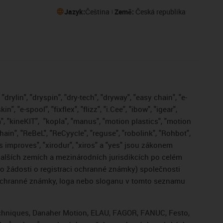
Jazyk:
Čeština
Země:
Česká republika
drylin", "dryspin", "dry-tech", "dryway", "easy chain", "e-
, "e-spool", "fixflex", "flizz", "i.Cee", "ibow", "igear",
", "kineKIT",
"kopla", "manus", "motion plastics", "motion
ain", "ReBeL", "ReCyycle", "reguse", "robolink", "Rohbot",
gus improves", "xirodur", "xiros" a "yes" jsou zákonem
lších zemích a mezinárodních jurisdikcích po celém
bo žádosti o registraci ochranné známky) společnosti
 ochranné známky, loga nebo sloganu v tomto seznamu
Techniques, Danaher Motion, ELAU, FAGOR, FANUC, Festo,