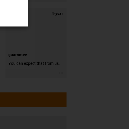
4-year
guarantee
You can expect that from us.
igus-icon-3arrow