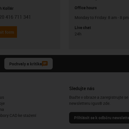
Office hours
h Kollár
20 416 711 341
Monday to Friday: 8 am - 8 pm
con-phone
Live chat
it form
24h
Pochvaly a kritika
Sledujte nás
us
Buďte v obraze a zaregistrujte se
oje
newsletteru igus® zde.
ma
ubory CAD ke stažení
Přihlásit se k odběru newslett