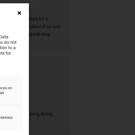
connector?
Are you looking for a
harnessed cable? If so, visit
our readycable® shop.
 Data
ou do not
igus-icon-3arrow
ion to a
ta for
ences on
all
CFRIP®
50% time saving during
websites
stripping.
igus-icon-3arrow