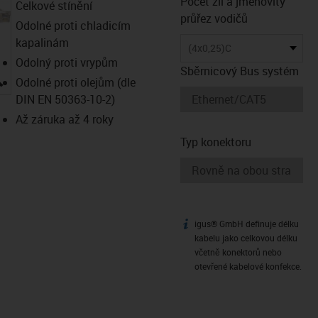
Počet žil a jmenovitý
Celkové stínění
průřez vodičů
Odolné proti chladicím
kapalinám
(4x0,25)C
Odolný proti vrypům
Sběrnicový Bus systém
igus-icon-lupe
Odolné proti olejům (dle
DIN EN 50363-10-2)
Až záruka až 4 roky
Typ konektoru
igus® GmbH definuje délku
igus-icon-info
kabelu jako celkovou délku
včetně konektorů nebo
otevřené kabelové konfekce.