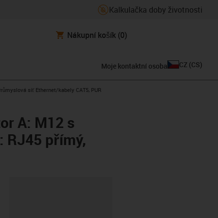
Kalkulačka doby životnosti
Nákupní košík
(0)
CZ
(
CS
)
Moje kontaktní osoba
s-icon-arrow-right
růmyslová síť Ethernet/kabely CAT5, PUR
or A: M12 s
: RJ45 přímý,
board