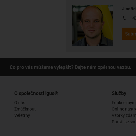
Jindřic
+4
igus-i
Subm
Co pro vás můžeme vylepšit? Dejte nám zpětnou vazbu.
O společnosti igus®
Služby
O nás
Funkce myig
Zmáčknout
Online nástr
Veletrhy
Vzorky zdar
Portál se so