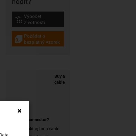
hodit?
Výpočet
igus-icon-lebensdauerrechner
životnosti
Požádat o
igus-icon-gratismuster
bezplatný vzorek
Buy a
cable
without a connector?
Are you looking for a cable
 Data