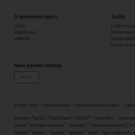
O společnosti igus®
Služby
O nás
Funkce myig
Zmáčknout
Online nástr
Veletrhy
Vzorky zdar
Portál se so
Naše platební metody
FAKTURA
©
igus, 2026
Ochrana údajů
Zásady souborů cookie
Jedna
Termíny "Apiro", "AutoChain", "CFRIP", "chainflex", "chainge",
chain", "e-chain systems", "e-ketten", "e-kettensysteme", "e-
"iglide", "iglidur", "igubal", "igumid", "igus", "igus improve