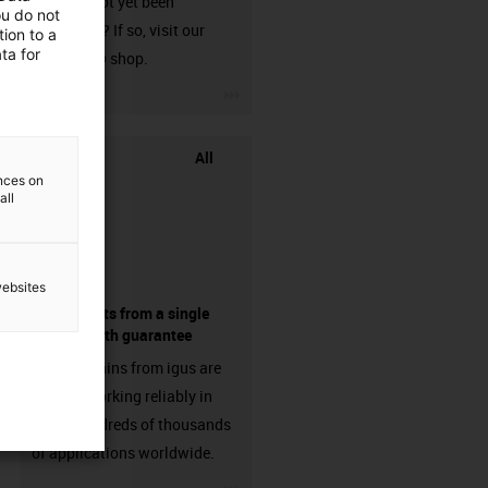
that has not yet been
ou do not
harnessed? If so, visit our
ion to a
ta for
chainflex® shop.
igus-icon-3arrow
All
ences on
all
websites
components from a single
source - with guarantee
Energy chains from igus are
already working reliably in
many hundreds of thousands
of applications worldwide.
igus-icon-3arrow