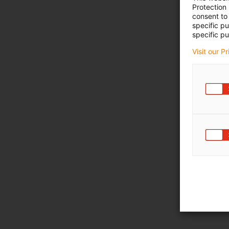
Protection
consent to 
specific p
specific pu
Visit our P