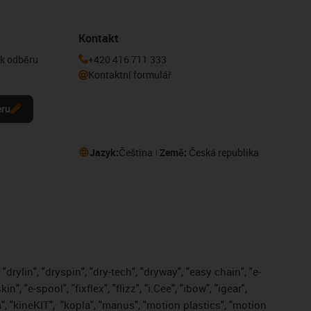
Kontakt
 k odběru
+420 416 711 333
Kontaktní formulář
eru
Jazyk:
Čeština
Země:
Česká republika
drylin", "dryspin", "dry-tech", "dryway", "easy chain", "e-
, "e-spool", "fixflex", "flizz", "i.Cee", "ibow", "igear",
", "kineKIT",
"kopla", "manus", "motion plastics", "motion