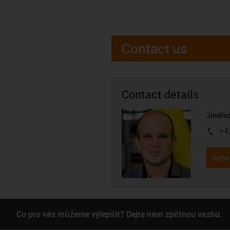
Contact us
Contact details
Jindřic
+4
igus-i
Subm
Co pro vás můžeme vylepšit? Dejte nám zpětnou vazbu.