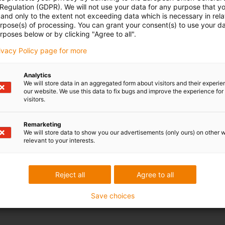
 Regulation (GDPR). We will not use your data for any purpose that y
and only to the extent not exceeding data which is necessary in relat
urpose(s) of processing. You can grant your consent(s) to use your da
rposes below or by clicking "Agree to all".
rivacy Policy page for more
Analytics
We will store data in an aggregated form about visitors and their experi
our website. We use this data to fix bugs and improve the experience for 
visitors.
Remarketing
We will store data to show you our advertisements (only ours) on other 
relevant to your interests.
Reject all
Agree to all
Save choices