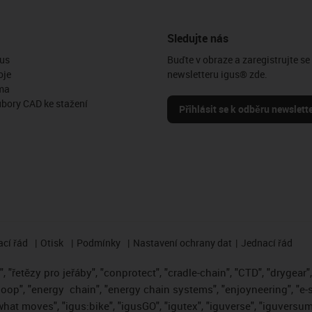
Sledujte nás
us
Buďte v obraze a zaregistrujte se
oje
newsletteru igus® zde.
ma
ubory CAD ke stažení
Přihlásit se k odběru newslett
cí řád
Otisk
Podmínky
Nastavení ochrany dat
Jednací řád
 "řetězy pro jeřáby", "conprotect", "cradle-chain", "CTD", "drygear", "
loop", "energy
chain", "energy chain systems", "enjoyneering", "e-skin"
s what moves", "igus:bike", "igusGO", "igutex", "iguverse", "iguversum