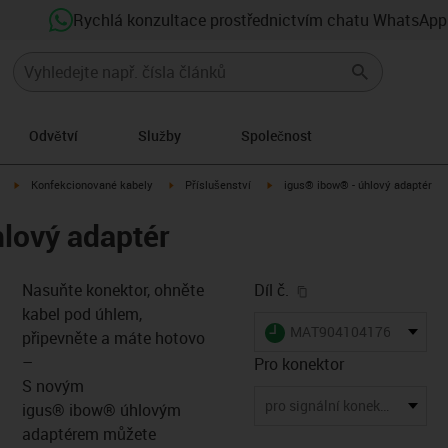
Rychlá konzultace prostřednictvím chatu WhatsApp
Odvětví
Služby
Společnost
igus-icon-arrow-right
igus-icon-arrow-right
igus-icon-arrow-right
Konfekcionované kabely
Příslušenství
igus® ibow® - úhlový adaptér
lový adaptér
igus-icon-copy-clip
Nasuňte konektor, ohněte
Díl č.
kabel pod úhlem,
igus-icon-lieferzeit
MAT904104176
připevněte a máte hotovo
–
Pro konektor
S novým
s-icon-lupe
s-icon-lupe
s-icon-lupe
pro signální konektor 623 M23
igus® ibow® úhlovým
adaptérem můžete