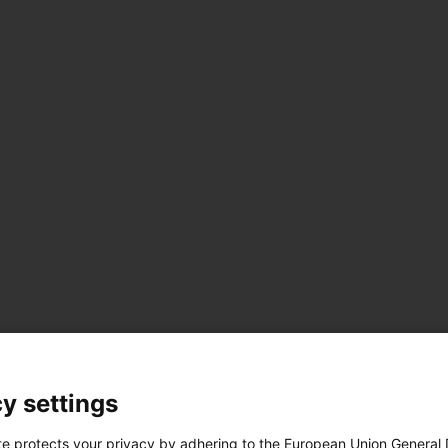
y settings
te protects your privacy by adhering to the European Union General