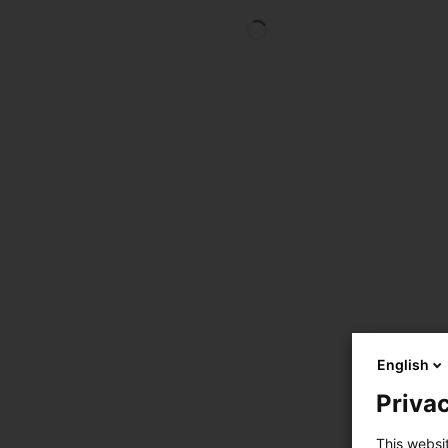
English
Privac
This websi