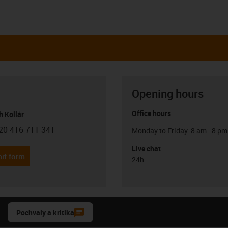
Opening hours
Office hours
h Kollár
20 416 711 341
Monday to Friday: 8 am - 8 pm
con-phone
Live chat
it form
24h
Pochvaly a kritika