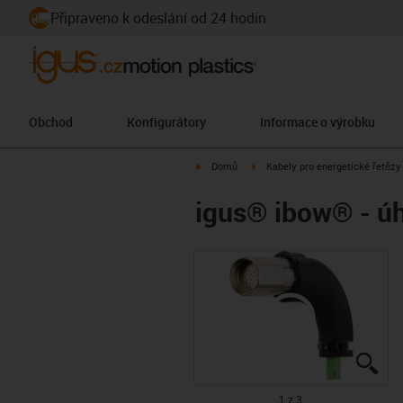
Připraveno k odeslání od 24 hodin
Obchod
Konfigurátory
Informace o výrobku
igus-icon-arrow-right
igus-icon-arrow-right
Domů
Kabely pro energetické řetězy
igus® ibow® - úh
igu
igu
igu
1 z 3