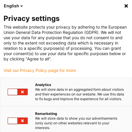
English
(0)
Privacy settings
igus-icon-arrow-right
igus-icon-arrow-right
igus-icon-arrow-right
igus-icon-
Domů
e-chains®
PMA drážkované trubky a příslušenství
This website protects your privacy by adhering to the European
igus-icon-arrow-right
Drážkované trubky PMA
PMAFLEX PIS/PIH: Vysoce flexibilní drážkované
Union General Data Protection Regulation (GDPR). We will not
trubky se střední hmotností – černé
use your data for any purpose that you do not consent to and
only to the extent not exceeding data which is necessary in
PMAFLEX PIS/PIH: Vysoce
relation to a specific purpose(s) of processing. You can grant
your consent(s) to use your data for specific purposes below or
flexibilní drážkované trubky se
by clicking "Agree to all".
střední hmotností – černé
Visit our Privacy Policy page for more
Analytics
We will store data in an aggregated form about visitors
and their experiences on our website. We use this data
to fix bugs and improve the experience for all visitors.
Remarketing
We will store data to show you our advertisements
igus-icon-lupe
igus-icon-lupe
igus-icon-lupe
(only ours) on other websites relevant to your
interests.