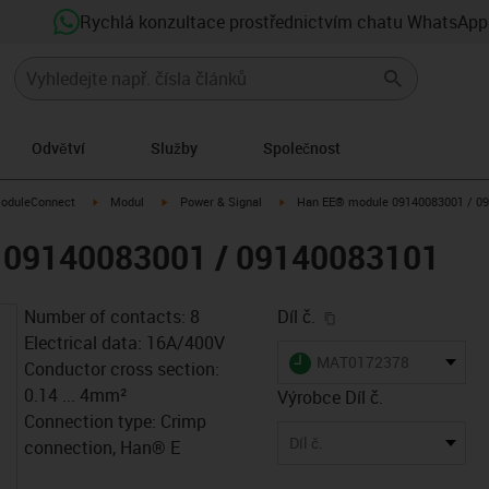
Rychlá konzultace prostřednictvím chatu WhatsApp
Odvětví
Služby
Společnost
-icon-arrow-right
igus-icon-arrow-right
igus-icon-arrow-right
igus-icon-arrow-right
oduleConnect
Modul
Power & Signal
Han EE® module 09140083001 / 0
 09140083001 / 09140083101
igus-icon-copy-clip
Number of contacts: 8
Díl č.
Electrical data: 16A/400V
igus-icon-lieferzeit
MAT0172378
Conductor cross section:
0.14 ... 4mm²
Výrobce Díl č.
Connection type: Crimp
Díl č.
connection, Han® E