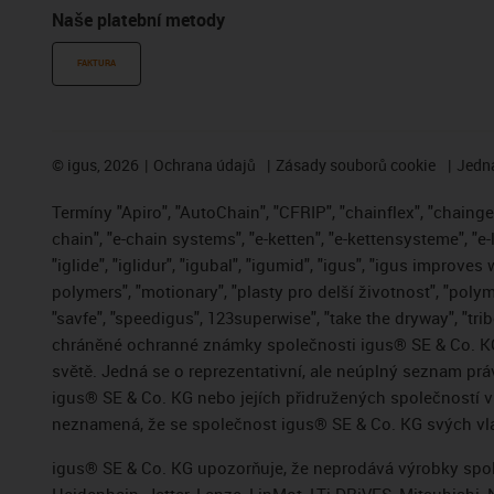
Naše platební metody
FAKTURA
©
igus, 2026
Ochrana údajů
Zásady souborů cookie
Jedna
Termíny "Apiro", "AutoChain", "CFRIP", "chainflex", "chainge",
chain", "e-chain systems", "e-ketten", "e-kettensysteme", "e-
"iglide", "iglidur", "igubal", "igumid", "igus", "igus improve
polymers", "motionary", "plasty pro delší životnost", "polym
"savfe", "speedigus", 123superwise", "take the dryway", "trib
chráněné ochranné známky společnosti igus® SE & Co. KG
světě. Jedná se o reprezentativní, ale neúplný seznam pr
igus® SE & Co. KG nebo jejích přidružených společností
neznamená, že se společnost igus® SE & Co. KG svých vla
igus® SE & Co. KG upozorňuje, že neprodává výrobky spole
Heidenhain, Jetter, Lenze, LinMot, LTi DRiVES, Mitsubish