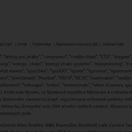
cí řád
Otisk
Podmínky
Nastavení ochrany dat
Jednací řád
 "řetězy pro jeřáby", "conprotect", "cradle-chain", "CTD", "drygear", "
loop", "energy
chain", "energy chain systems", "enjoyneering", "e-skin"
s what moves", "igus:bike", "igusGO", "igutex", "iguverse", "iguversum
ore", "print2mold", "Rawbot", "RBTX", "RCYL", "readycable", "readych
ofilament", "tribotape", "triflex", "twisterchain", "when it moves, i
, Kolín nad Rýnem, ve Spolkové republice Německo a v mnoha da
áv duševního vlastnictví (např. registrované ochranné známky ne
 v Německu, Evropské unii, USA a/nebo dalších zemích. Absence
stnických práv.
čností Allen Bradley, B&R, Baumüller, Beckhoff, Lahr, Control 
i, NUM, Parker, Bosch Rexroth, SEW, Siemens, Stöber ani jiných 