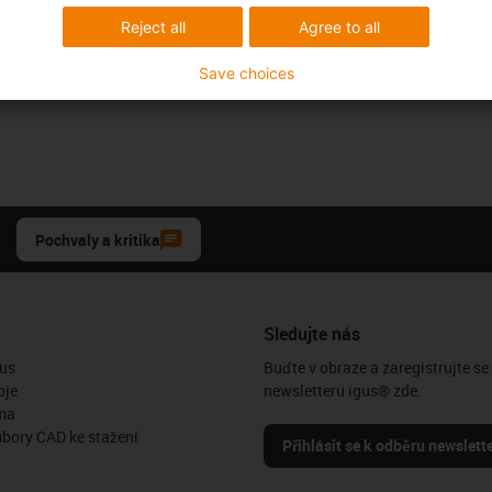
Reject all
Agree to all
Save choices
Pochvaly a kritika
Sledujte nás
us
Buďte v obraze a zaregistrujte se
oje
newsletteru igus® zde.
ma
ubory CAD ke stažení
Přihlásit se k odběru newslett