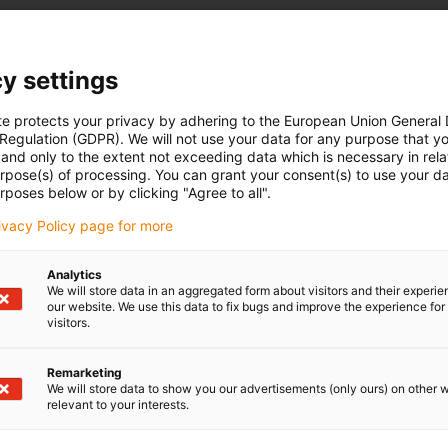
y settings
te protects your privacy by adhering to the European Union General
 Regulation (GDPR). We will not use your data for any purpose that y
and only to the extent not exceeding data which is necessary in relat
urpose(s) of processing. You can grant your consent(s) to use your da
rposes below or by clicking "Agree to all".
rivacy Policy page for more
Analytics
We will store data in an aggregated form about visitors and their experi
our website. We use this data to fix bugs and improve the experience for 
visitors.
Remarketing
We will store data to show you our advertisements (only ours) on other 
relevant to your interests.