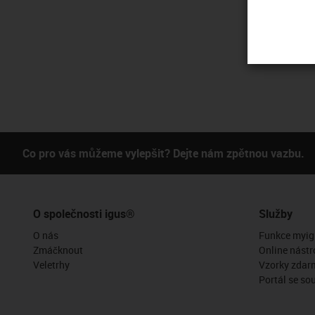
Co pro vás můžeme vylepšit? Dejte nám zpětnou vazbu.
O společnosti igus®
Služby
O nás
Funkce myig
Zmáčknout
Online nástr
Veletrhy
Vzorky zdar
Portál se so