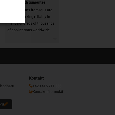
source - with guarantee
Energy chains from igus are
already working reliably in
many hundreds of thousands
of applications worldwide.
igus-icon-3arrow
Kontakt
 k odběru
+420 416 711 333
Kontaktní formulář
eru