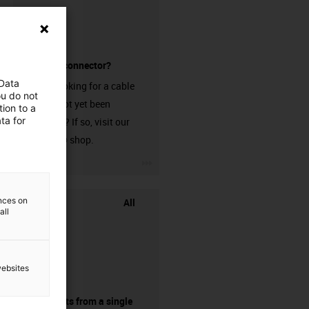
without a connector?
 Data
Are you looking for a cable
ou do not
that has not yet been
ion to a
ta for
harnessed? If so, visit our
chainflex® shop.
igus-icon-3arrow
ences on
All
all
websites
components from a single