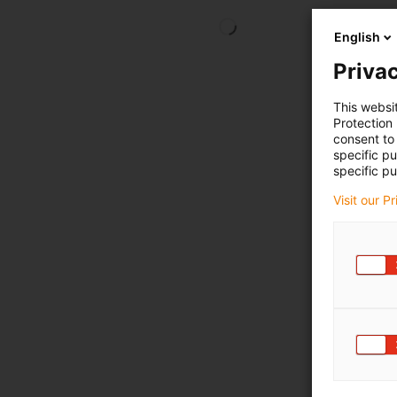
English
Privac
This websi
Protection
consent to 
specific p
specific pu
Visit our P