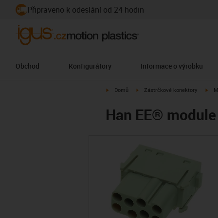
Připraveno k odeslání od 24 hodin
Obchod
Konfigurátory
Informace o výrobku
igus-icon-arrow-right
igus-icon-arrow-right
igus
Domů
Zástrčkové konektory
M
Han EE® module