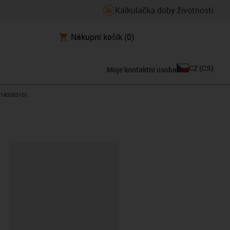
Kalkulačka doby životnosti
Nákupní košík
(0)
CZ
(
CS
)
Moje kontaktní osoba
9140083101
board