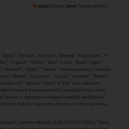
Jazyk:
Čeština
Země:
Česká republika
drylin", "dryspin", "dry-tech", "dryway", "easy chain", "e-
, "e-spool", "fixflex", "flizz", "i.Cee", "ibow", "igear",
", "kineKIT",
"kopla", "manus", "motion plastics", "motion
ain", "ReBeL", "ReCyycle", "reguse", "robolink", "Rohbot",
gus improves", "xirodur", "xiros" a "yes" jsou zákonem
lších zemích a mezinárodních jurisdikcích po celém
bo žádosti o registraci ochranné známky) společnosti
 ochranné známky, loga nebo sloganu v tomto seznamu
Techniques, Danaher Motion, ELAU, FAGOR, FANUC, Festo,
výrobců pohonů uvedených na těchto webových stránkách.