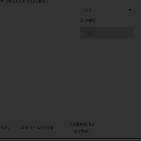
Materiál: litý zinek
100
A [mm]
Soubory ke
 data
Online nástroje
stažení