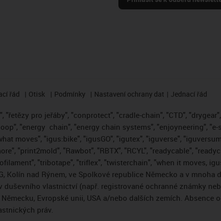
cí řád
Otisk
Podmínky
Nastavení ochrany dat
Jednací řád
 "řetězy pro jeřáby", "conprotect", "cradle-chain", "CTD", "drygear", "
loop", "energy
chain", "energy chain systems", "enjoyneering", "e-skin"
s what moves", "igus:bike", "igusGO", "igutex", "iguverse", "iguversum
ore", "print2mold", "Rawbot", "RBTX", "RCYL", "readycable", "readych
ofilament", "tribotape", "triflex", "twisterchain", "when it moves, i
, Kolín nad Rýnem, ve Spolkové republice Německo a v mnoha da
áv duševního vlastnictví (např. registrované ochranné známky ne
 v Německu, Evropské unii, USA a/nebo dalších zemích. Absence
stnických práv.