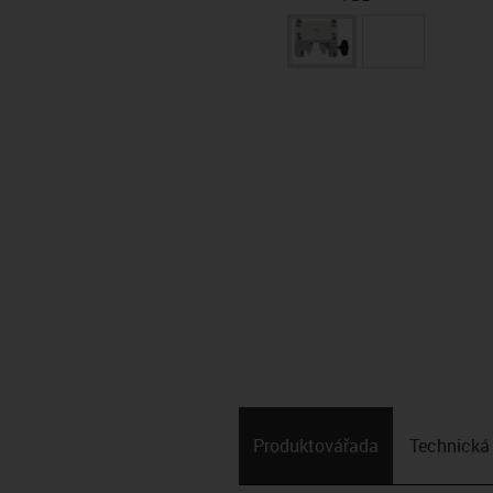
Produktová­řada
Technická