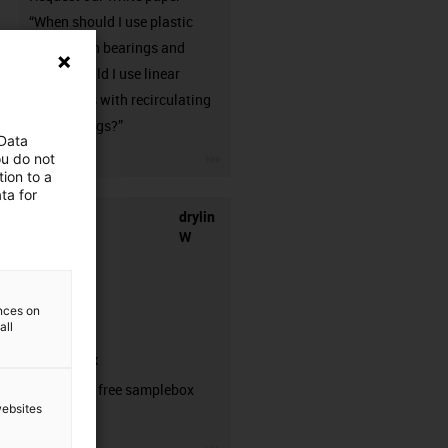
“When should I use plastic
linear plain bearings and
when should I use linear
guideways with recirculating
ball bearings?”
 Data
igus-icon-3arrow
ou do not
ion to a
ta for
drylin
W
ences on
all
samplebox
Order your free samplebox
websites
here!
igus-icon-3arrow