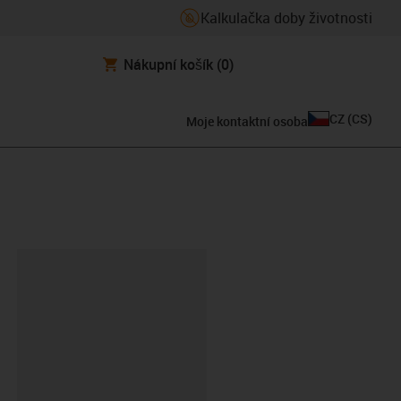
Kalkulačka doby životnosti
Nákupní košík
(0)
CZ
(
CS
)
Moje kontaktní osoba
board
KA