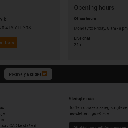
Opening hours
Office hours
Vlk
20 416 711 338
Monday to Friday: 8 am - 8 pm
con-phone
Live chat
it form
24h
Pochvaly a kritika
Sledujte nás
us
Buďte v obraze a zaregistrujte se
oje
newsletteru igus® zde.
ma
ubory CAD ke stažení
Přihlásit se k odběru newslett