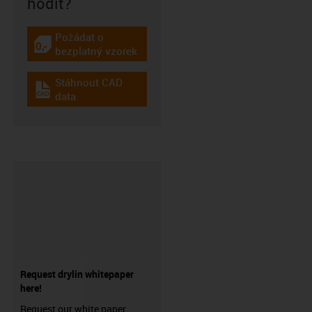
hodit?
Požádat o
igus-icon-gratismuster
bezplatný vzorek
Stáhnout CAD
igus-icon-cad-dateien
data
Request drylin whitepaper
here!
Request our white paper