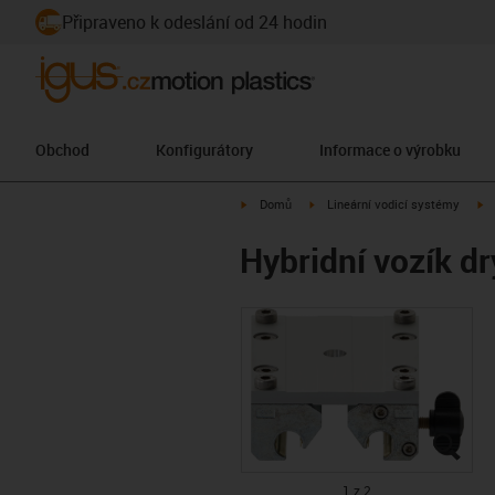
Připraveno k odeslání od 24 hodin
Obchod
Konfigurátory
Informace o výrobku
igus-icon-arrow-right
igus-icon-arrow-right
ig
Domů
Lineární vodicí systémy
Hybridní vozík 
igus
igus
1 z 2