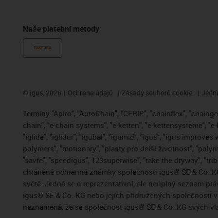
Naše platební metody
FAKTURA
©
igus, 2026
Ochrana údajů
Zásady souborů cookie
Jedna
Termíny "Apiro", "AutoChain", "CFRIP", "chainflex", "chainge",
chain", "e-chain systems", "e-ketten", "e-kettensysteme", "e-
"iglide", "iglidur", "igubal", "igumid", "igus", "igus improve
polymers", "motionary", "plasty pro delší životnost", "polym
"savfe", "speedigus", 123superwise", "take the dryway", "trib
chráněné ochranné známky společnosti igus® SE & Co. KG
světě. Jedná se o reprezentativní, ale neúplný seznam pr
igus® SE & Co. KG nebo jejích přidružených společností
neznamená, že se společnost igus® SE & Co. KG svých vla