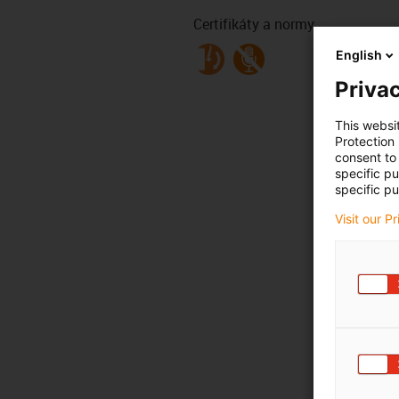
Certifikáty a normy
English
Privac
This websi
Protection
consent to 
specific p
specific pu
Visit our P