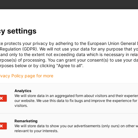
y settings
te protects your privacy by adhering to the European Union General
 Regulation (GDPR). We will not use your data for any purpose that y
and only to the extent not exceeding data which is necessary in relat
urpose(s) of processing. You can grant your consent(s) to use your da
rposes below or by clicking "Agree to all".
rivacy Policy page for more
Analytics
We will store data in an aggregated form about visitors and their experi
our website. We use this data to fix bugs and improve the experience for 
visitors.
Remarketing
We will store data to show you our advertisements (only ours) on other 
relevant to your interests.