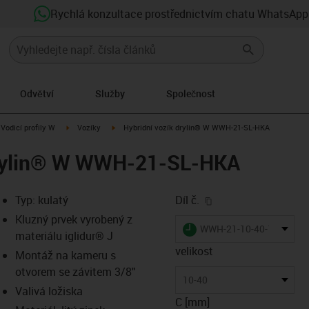
Rychlá konzultace prostřednictvím chatu WhatsApp
Odvětví
Služby
Společnost
us-icon-arrow-right
igus-icon-arrow-right
igus-icon-arrow-right
Vodicí profily W
Vozíky
Hybridní vozík drylin® W WWH-21-SL-HKA
drylin® W WWH-21-SL-HKA
igus-icon-copy-clip
Typ: kulatý
Díl č.
Kluzný prvek vyrobený z
igus-icon-lieferzeit
WWH-21-10-40-10-SL-H
materiálu iglidur® J
velikost
Montáž na kameru s
otvorem se závitem 3/8"
-icon-lupe
-icon-lupe
10-40
Valivá ložiska
C [mm]