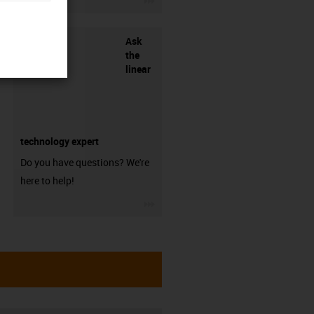
Ask
the
linear
technology expert
Do you have questions? We're
here to help!
igus-icon-3arrow