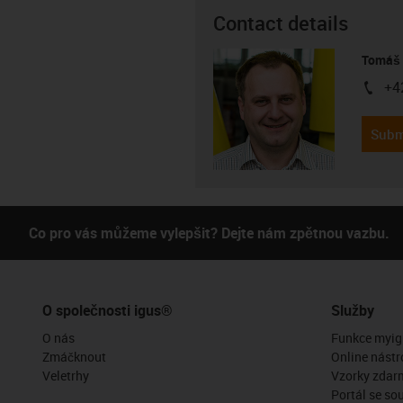
Contact details
Tomáš 
+4
igus-i
Subm
Co pro vás můžeme vylepšit? Dejte nám zpětnou vazbu.
O společnosti igus®
Služby
O nás
Funkce myig
Zmáčknout
Online nástr
Veletrhy
Vzorky zdar
Portál se so