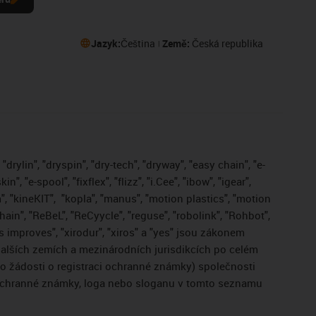
Jazyk:
Čeština
Země:
Česká republika
drylin", "dryspin", "dry-tech", "dryway", "easy chain", "e-
, "e-spool", "fixflex", "flizz", "i.Cee", "ibow", "igear",
", "kineKIT",
"kopla", "manus", "motion plastics", "motion
ain", "ReBeL", "ReCyycle", "reguse", "robolink", "Rohbot",
gus improves", "xirodur", "xiros" a "yes" jsou zákonem
lších zemích a mezinárodních jurisdikcích po celém
bo žádosti o registraci ochranné známky) společnosti
 ochranné známky, loga nebo sloganu v tomto seznamu