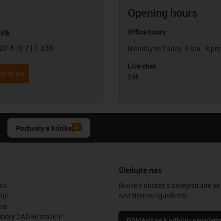
Opening hours
Office hours
Vlk
20 416 711 338
Monday to Friday: 8 am - 8 pm
con-phone
Live chat
it form
24h
Pochvaly a kritika
Sledujte nás
us
Buďte v obraze a zaregistrujte se
oje
newsletteru igus® zde.
ma
ubory CAD ke stažení
Přihlásit se k odběru newslett