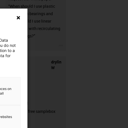
“When should I use plastic
linear plain bearings and
when should I use linear
guideways with recirculating
ball bearings?”
 Data
igus-icon-3arrow
ou do not
ion to a
ta for
drylin
W
ences on
all
samplebox
Order your free samplebox
websites
here!
igus-icon-3arrow