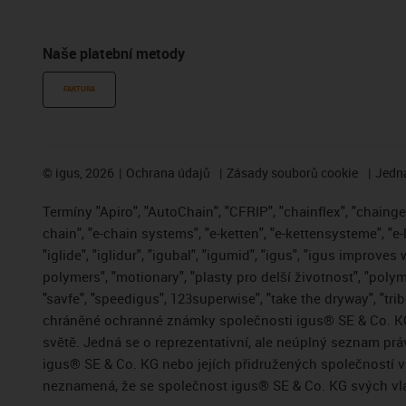
Naše platební metody
FAKTURA
©
igus, 2026
Ochrana údajů
Zásady souborů cookie
Jedna
Termíny "Apiro", "AutoChain", "CFRIP", "chainflex", "chainge",
chain", "e-chain systems", "e-ketten", "e-kettensysteme", "e-
"iglide", "iglidur", "igubal", "igumid", "igus", "igus improve
polymers", "motionary", "plasty pro delší životnost", "polym
"savfe", "speedigus", 123superwise", "take the dryway", "trib
chráněné ochranné známky společnosti igus® SE & Co. KG
světě. Jedná se o reprezentativní, ale neúplný seznam pr
igus® SE & Co. KG nebo jejích přidružených společností
neznamená, že se společnost igus® SE & Co. KG svých vla