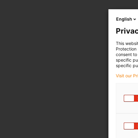
English
Privac
This websi
Protection
consent to 
specific p
specific pu
Visit our P