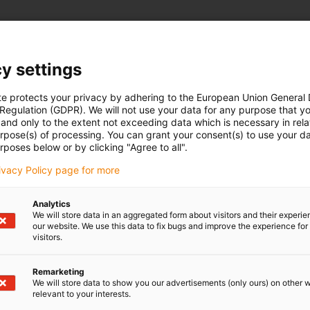
y settings
te protects your privacy by adhering to the European Union General
 Regulation (GDPR). We will not use your data for any purpose that y
and only to the extent not exceeding data which is necessary in relat
urpose(s) of processing. You can grant your consent(s) to use your da
rposes below or by clicking "Agree to all".
rivacy Policy page for more
Analytics
We will store data in an aggregated form about visitors and their experi
our website. We use this data to fix bugs and improve the experience for 
visitors.
Remarketing
We will store data to show you our advertisements (only ours) on other 
relevant to your interests.