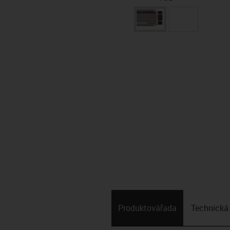
Produktová­řada
Technická