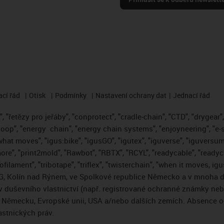
cí řád
Otisk
Podmínky
Nastavení ochrany dat
Jednací řád
 "řetězy pro jeřáby", "conprotect", "cradle-chain", "CTD", "drygear", "
loop", "energy
chain", "energy chain systems", "enjoyneering", "e-skin"
s what moves", "igus:bike", "igusGO", "igutex", "iguverse", "iguversum
ore", "print2mold", "Rawbot", "RBTX", "RCYL", "readycable", "readych
ofilament", "tribotape", "triflex", "twisterchain", "when it moves, i
, Kolín nad Rýnem, ve Spolkové republice Německo a v mnoha da
áv duševního vlastnictví (např. registrované ochranné známky ne
 v Německu, Evropské unii, USA a/nebo dalších zemích. Absence
stnických práv.