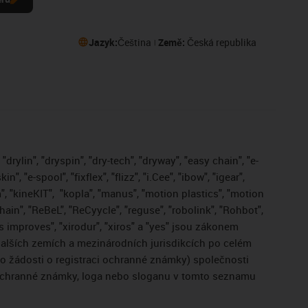
Jazyk:
Čeština
Země:
Česká republika
drylin", "dryspin", "dry-tech", "dryway", "easy chain", "e-
, "e-spool", "fixflex", "flizz", "i.Cee", "ibow", "igear",
", "kineKIT",
"kopla", "manus", "motion plastics", "motion
ain", "ReBeL", "ReCyycle", "reguse", "robolink", "Rohbot",
gus improves", "xirodur", "xiros" a "yes" jsou zákonem
lších zemích a mezinárodních jurisdikcích po celém
bo žádosti o registraci ochranné známky) společnosti
 ochranné známky, loga nebo sloganu v tomto seznamu