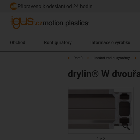
Připraveno k odeslání od 24 hodin
Obchod
Konfigurátory
Informace o výrobku
igus-icon-arrow-right
igus-icon-arrow-right
ig
Domů
Lineární vodicí systémy
drylin® W dvouř
igus
igus
1 z 2