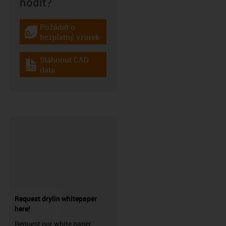
hodit?
Požádat o
igus-icon-gratismuster
bezplatný vzorek
Stáhnout CAD
igus-icon-cad-dateien
data
Request drylin whitepaper
here!
Request our white paper