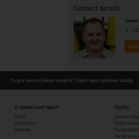
Contact details
Tomáš 
+4
igus-i
Subm
Co pro vás můžeme vylepšit? Dejte nám zpětnou vazbu.
O společnosti igus®
Služby
O nás
Funkce myig
Zmáčknout
Online nástr
Veletrhy
Vzorky zdar
Portál se so