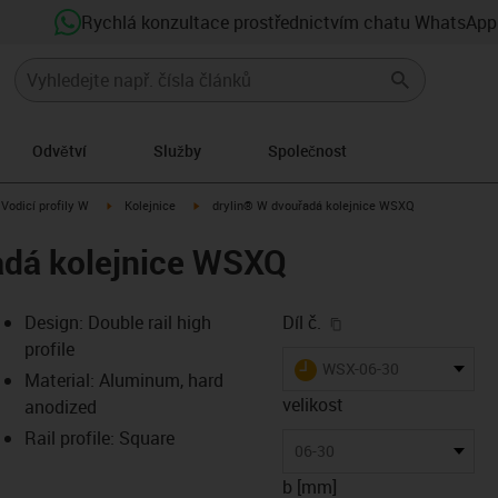
Rychlá konzultace prostřednictvím chatu WhatsApp
Odvětví
Služby
Společnost
us-icon-arrow-right
igus-icon-arrow-right
igus-icon-arrow-right
Vodicí profily W
Kolejnice
drylin® W dvouřadá kolejnice WSXQ
adá kolejnice WSXQ
igus-icon-copy-clip
Design: Double rail high
Díl č.
profile
igus-icon-lieferzeit
WSX-06-30
Material: Aluminum, hard
velikost
anodized
Rail profile: Square
-icon-lupe
-icon-lupe
06-30
b [mm]