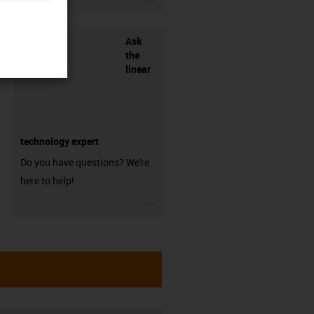
Ask
the
linear
technology expert
Do you have questions? We're
here to help!
igus-icon-3arrow