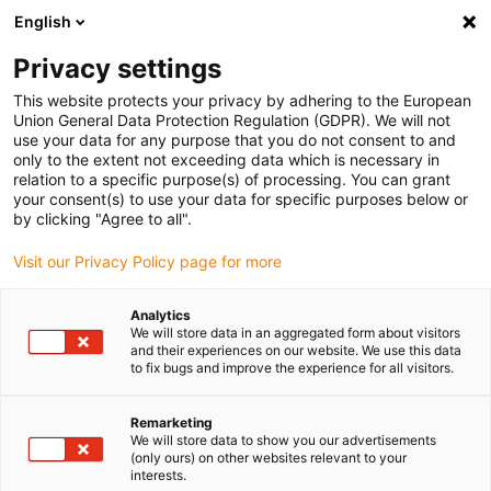
English
(0)
Privacy settings
igus-icon-arrow-right
igus-icon-arrow-right
igus-icon-arrow-right
igus-icon-arrow-righ
Domů
Lineární vodicí systémy
Vodicí profily W
Ložiskové
This website protects your privacy by adhering to the European
igus-icon-arrow-right
domky
drylin® W ložiskový domeček WJ200UME-01
Union General Data Protection Regulation (GDPR). We will not
use your data for any purpose that you do not consent to and
drylin® W ložiskový domeček
only to the extent not exceeding data which is necessary in
relation to a specific purpose(s) of processing. You can grant
WJ200UME-01
your consent(s) to use your data for specific purposes below or
by clicking "Agree to all".
Visit our Privacy Policy page for more
Analytics
We will store data in an aggregated form about visitors
and their experiences on our website. We use this data
to fix bugs and improve the experience for all visitors.
igus-icon-lupe
igus-icon-lupe
igus-icon-lupe
igus-icon-lupe
igus-icon-lupe
igus-icon-lupe
Remarketing
1 z 6
We will store data to show you our advertisements
(only ours) on other websites relevant to your
igus-icon-arrow-left
igus-icon-arrow-r
interests.