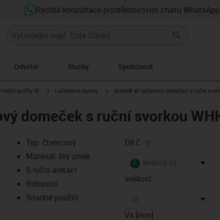
Rychlá konzultace prostřednictvím chatu WhatsApp
Odvětví
Služby
Společnost
us-icon-arrow-right
igus-icon-arrow-right
igus-icon-arrow-right
Vodicí profily W
Ložiskové domky
drylin® W ložiskový domeček s ruční sv
kový domeček s ruční svorkou W
igus-icon-copy-clip
Typ: čtvercový
Díl č.
Materiál: litý zinek
igus-icon-lieferzeit
WHKAQ-10
S ruční aretací
velikost
Robustní
-icon-lupe
-icon-lupe
Snadné použití
10
Vx [mm]