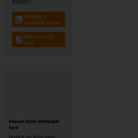
hodit?
Požádat o
igus-icon-gratismuster
bezplatný vzorek
Stáhnout CAD
igus-icon-cad-dateien
data
Request drylin whitepaper
here!
Request our white paper