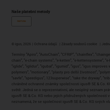
Naše platební metody
FAKTURA
©
igus, 2026
Ochrana údajů
Zásady souborů cookie
Jedna
Termíny "Apiro", "AutoChain", "CFRIP", "chainflex", "chainge",
chain", "e-chain systems", "e-ketten", "e-kettensysteme", "e-
"iglide", "iglidur", "igubal", "igumid", "igus", "igus improve
polymers", "motionary", "plasty pro delší životnost", "polym
"savfe", "speedigus", 123superwise", "take the dryway", "trib
chráněné ochranné známky společnosti igus® SE & Co. KG
světě. Jedná se o reprezentativní, ale neúplný seznam pr
igus® SE & Co. KG nebo jejích přidružených společností
neznamená, že se společnost igus® SE & Co. KG svých vla