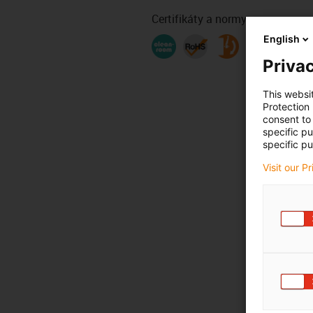
Certifikáty a normy
English
Privac
This websi
Protection
consent to 
specific p
specific pu
Visit our P