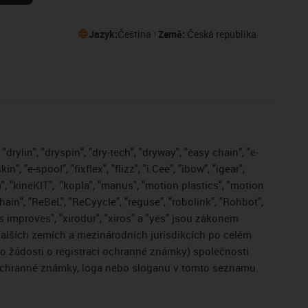
Jazyk:
Čeština
Země:
Česká republika
drylin", "dryspin", "dry-tech", "dryway", "easy chain", "e-
, "e-spool", "fixflex", "flizz", "i.Cee", "ibow", "igear",
", "kineKIT",
"kopla", "manus", "motion plastics", "motion
ain", "ReBeL", "ReCyycle", "reguse", "robolink", "Rohbot",
gus improves", "xirodur", "xiros" a "yes" jsou zákonem
lších zemích a mezinárodních jurisdikcích po celém
bo žádosti o registraci ochranné známky) společnosti
 ochranné známky, loga nebo sloganu v tomto seznamu