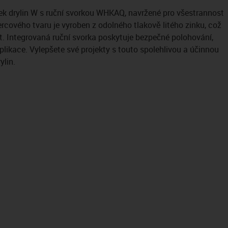
k drylin W s ruční svorkou WHKAQ, navržené pro všestrannost
ercového tvaru je vyroben z odolného tlakově litého zinku, což
. Integrovaná ruční svorka poskytuje bezpečné polohování,
aplikace. Vylepšete své projekty s touto spolehlivou a účinnou
ylin.