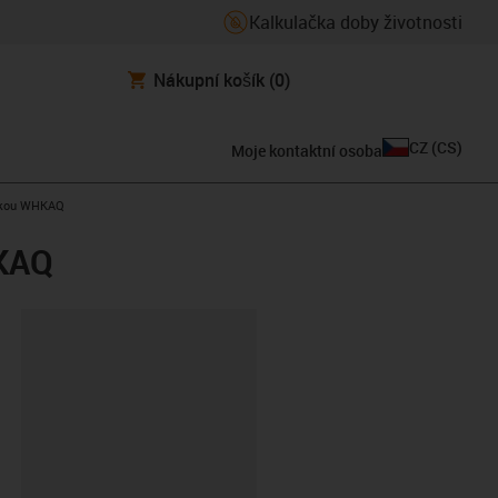
Kalkulačka doby životnosti
Nákupní košík
(0)
CZ
(
CS
)
Moje kontaktní osoba
orkou WHKAQ
HKAQ
board