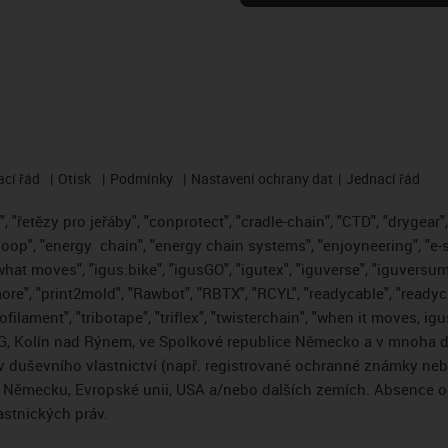
cí řád
Otisk
Podmínky
Nastavení ochrany dat
Jednací řád
 "řetězy pro jeřáby", "conprotect", "cradle-chain", "CTD", "drygear", "
loop", "energy
chain", "energy chain systems", "enjoyneering", "e-skin"
s what moves", "igus:bike", "igusGO", "igutex", "iguverse", "iguversum
ore", "print2mold", "Rawbot", "RBTX", "RCYL", "readycable", "readych
ofilament", "tribotape", "triflex", "twisterchain", "when it moves, i
, Kolín nad Rýnem, ve Spolkové republice Německo a v mnoha da
áv duševního vlastnictví (např. registrované ochranné známky ne
 v Německu, Evropské unii, USA a/nebo dalších zemích. Absence
stnických práv.