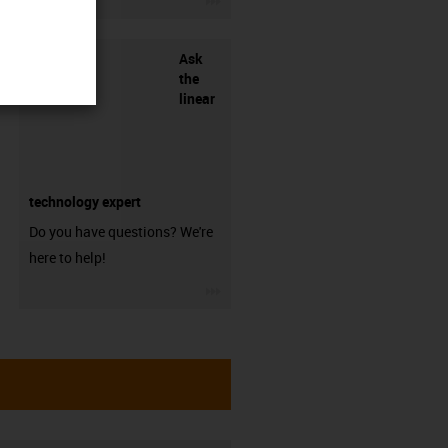
Ask
the
linear
technology expert
Do you have questions? We're
here to help!
igus-icon-3arrow