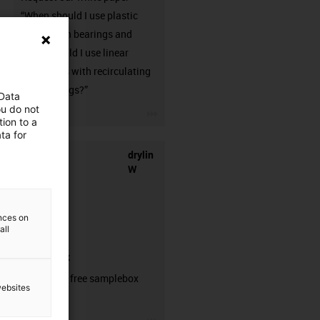
“When should I use plastic
linear plain bearings and
when should I use linear
guideways with recirculating
ball bearings?”
 Data
ou do not
igus-icon-3arrow
ion to a
ta for
drylin
W
ences on
all
samplebox
Order your free samplebox
websites
here!
igus-icon-3arrow