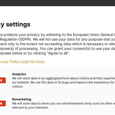
y settings
te protects your privacy by adhering to the European Union General
 Regulation (GDPR). We will not use your data for any purpose that y
and only to the extent not exceeding data which is necessary in relat
urpose(s) of processing. You can grant your consent(s) to use your da
rposes below or by clicking "Agree to all".
rivacy Policy page for more
Analytics
We will store data in an aggregated form about visitors and their experi
our website. We use this data to fix bugs and improve the experience for 
visitors.
Remarketing
We will store data to show you our advertisements (only ours) on other 
relevant to your interests.