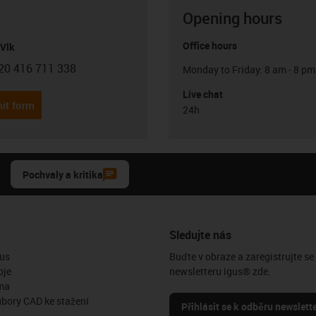
Opening hours
Office hours
Vlk
20 416 711 338
Monday to Friday: 8 am - 8 pm
con-phone
Live chat
it form
24h
Pochvaly a kritika
Sledujte nás
us
Buďte v obraze a zaregistrujte se
oje
newsletteru igus® zde.
ma
ubory CAD ke stažení
Přihlásit se k odběru newslett