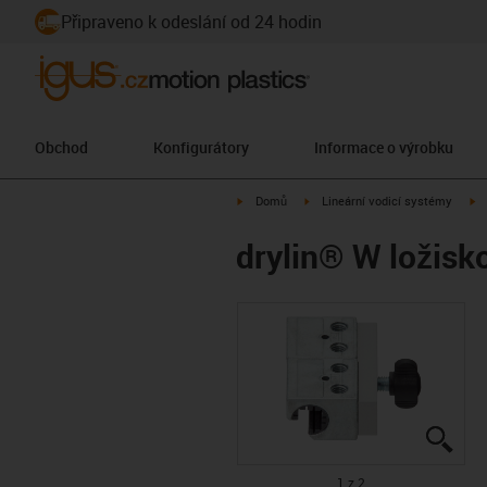
Připraveno k odeslání od 24 hodin
Obchod
Konfigurátory
Informace o výrobku
igus-icon-arrow-right
igus-icon-arrow-right
ig
Domů
Lineární vodicí systémy
drylin® W ložis
igus
igus
1 z 2