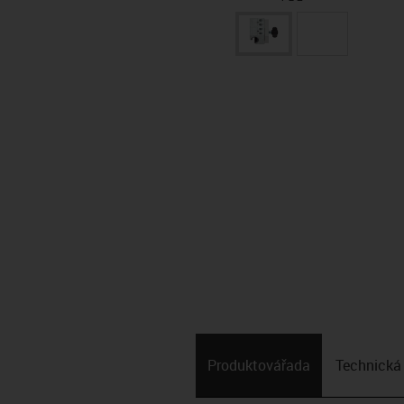
Produktová­řada
Technická