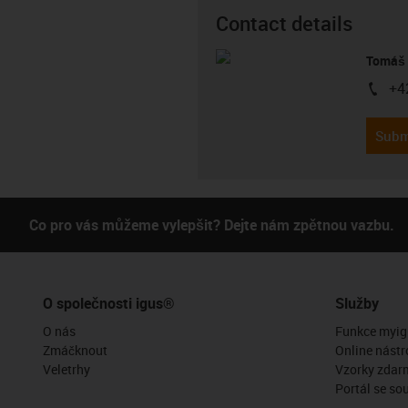
Contact details
Tomáš 
+4
igus-i
Subm
Co pro vás můžeme vylepšit? Dejte nám zpětnou vazbu.
O společnosti igus®
Služby
O nás
Funkce myig
Zmáčknout
Online nástr
Veletrhy
Vzorky zdar
Portál se so