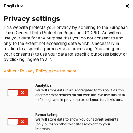
English
(0)
Privacy settings
igus-icon-arrow-right
igus-icon-arrow-right
igus-icon-arrow-right
igus-icon-arrow-righ
igus-ic
Domů
Lineární vodicí systémy
Ploché vedení N
Vozík
This website protects your privacy by adhering to the European
Vodicí vozík drylin® N | instalační velikost 27 | kluzný prvek iglidur® RN213 | pro
Union General Data Protection Regulation (GDPR). We will not
vysoké teploty až 120°
use your data for any purpose that you do not consent to and
only to the extent not exceeding data which is necessary in
Vodicí vozík drylin® N |
relation to a specific purpose(s) of processing. You can grant
your consent(s) to use your data for specific purposes below or
instalační velikost 27 | kluzný
by clicking "Agree to all".
prvek iglidur® RN213 | pro
Visit our Privacy Policy page for more
vysoké teploty až 120°
Analytics
We will store data in an aggregated form about visitors
and their experiences on our website. We use this data
to fix bugs and improve the experience for all visitors.
Remarketing
We will store data to show you our advertisements
(only ours) on other websites relevant to your
interests.
igus-icon-lupe
igus-icon-lupe
igus-icon-lupe