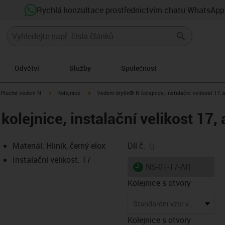
Rychlá konzultace prostřednictvím chatu WhatsApp
Odvětví
Služby
Společnost
us-icon-arrow-right
igus-icon-arrow-right
igus-icon-arrow-right
Ploché vedení N
Kolejnice
Vedení drylin® N kolejnice, instalační velikost 17, a
kolejnice, instalační velikost 17, 
igus-icon-copy-clip
Materiál: Hliník, černý elox
Díl č.
Instalační velikost: 17
igus-icon-lieferzeit
NS-01-17-AR
Kolejnice s otvory
-icon-lupe
-icon-lupe
Standardní vzor vrtání
Kolejnice s otvory