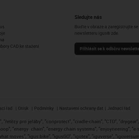
Sledujte nás
us
Buďte v obraze a zaregistrujte se
oje
newsletteru igus® zde.
ma
ubory CAD ke stažení
Přihlásit se k odběru newslett
cí řád
Otisk
Podmínky
Nastavení ochrany dat
Jednací řád
 "řetězy pro jeřáby", "conprotect", "cradle-chain", "CTD", "drygear", "
loop", "energy
chain", "energy chain systems", "enjoyneering", "e-skin"
s what moves", "igus:bike", "igusGO", "igutex", "iguverse", "iguversum