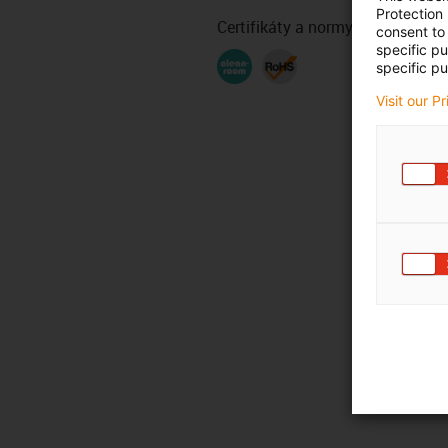
Protection
Certifikáty a normy
consent to 
specific p
specific pu
Visit our P