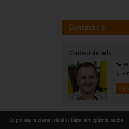
Contact us
Contact details
Tomáš 
+4
igus-i
Subm
Co pro vás můžeme vylepšit? Dejte nám zpětnou vazbu.