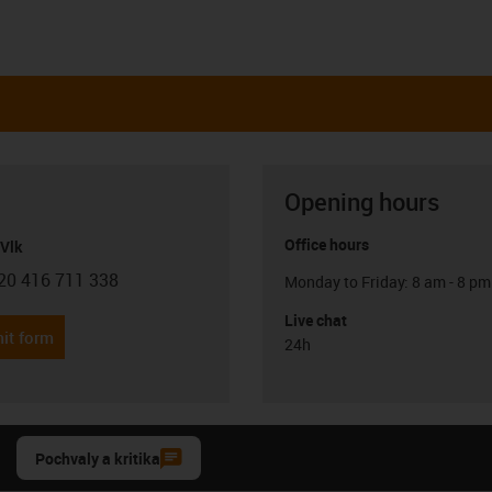
Opening hours
Office hours
Vlk
20 416 711 338
Monday to Friday: 8 am - 8 pm
con-phone
Live chat
it form
24h
Pochvaly a kritika