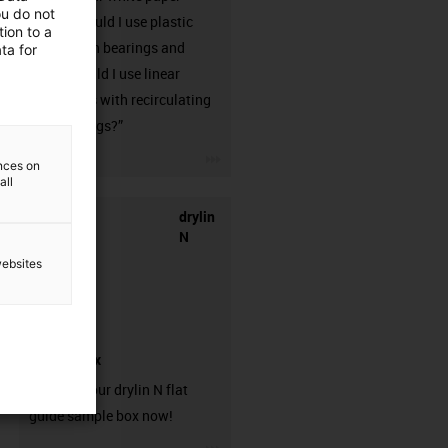
ou do not
“When should I use plastic
ion to a
linear plain bearings and
ta for
when should I use linear
guideways with recirculating
ball bearings?”
igus-icon-3arrow
ences on
all
drylin
N
websites
sample box
Request your drylin N flat
guide sample box now!
igus-icon-3arrow