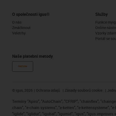
O společnosti igus®
Služby
O nás
Funkce myig
Zmáčknout
Online nástr
Veletrhy
Vzorky zdar
Portál se so
Naše platební metody
FAKTURA
©
igus, 2026
Ochrana údajů
Zásady souborů cookie
Jedna
Termíny "Apiro", "AutoChain", "CFRIP", "chainflex", "chainge",
chain", "e-chain systems", "e-ketten", "e-kettensysteme", "e-
"iglide", "iglidur", "igubal", "igumid", "igus", "igus improve