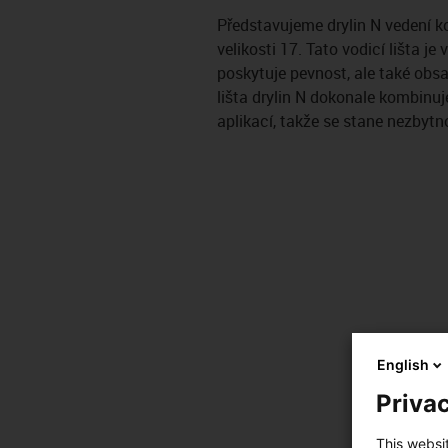
Představujeme drylin N vedení k
velikosti 17. Tato vodicí lišta j
poskytuje pevnost, ale také obsah
lišta drylin N dokonale kombinuj
aplikací, takže se stane nezbytn
English
Privac
This websi