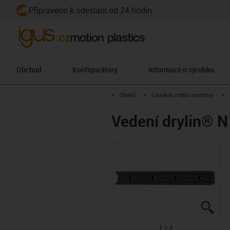
Připraveno k odeslání od 24 hodin
Obchod
Konfigurátory
Informace o výrobku
igus-icon-arrow-right
igus-icon-arrow-right
ig
Domů
Lineární vodicí systémy
Vedení drylin® N 
igus
igus
1 z 2