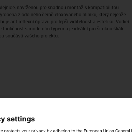
olejnice, navrženou pro snadnou montáž s kompatibilitou
e vyrobena z odolného černě eloxovaného hliníku, který nejenže
uje antireflexní úpravu pro lepší viditelnost a estetiku. Vodicí
e funkčnost s moderním typem a je ideální pro širokou škálu
ou součástí vašeho projektu.
y settings
te protects your privacy by adhering to the European Union General