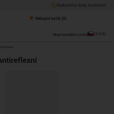
Kalkulačka doby životnosti
Nákupní košík
(0)
CZ
(
CS
)
Moje kontaktní osoba
ntireflexní
antireflexní
board