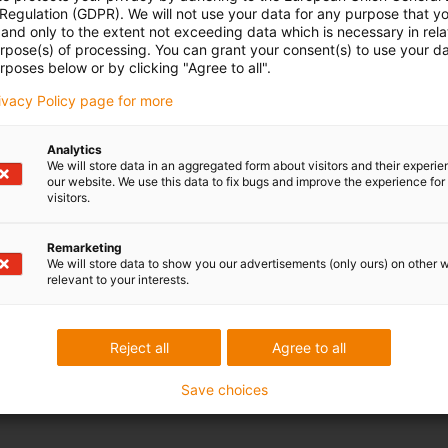
 Regulation (GDPR). We will not use your data for any purpose that y
and only to the extent not exceeding data which is necessary in relat
urpose(s) of processing. You can grant your consent(s) to use your da
rposes below or by clicking "Agree to all".
rivacy Policy page for more
Analytics
We will store data in an aggregated form about visitors and their experi
our website. We use this data to fix bugs and improve the experience for 
visitors.
Remarketing
We will store data to show you our advertisements (only ours) on other 
relevant to your interests.
Reject all
Agree to all
Save choices