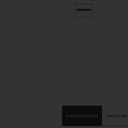
Produktová­řada
Technická