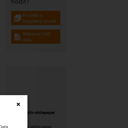
hodit?
Požádat o
igus-icon-gratismuster
bezplatný vzorek
Stáhnout CAD
igus-icon-cad-dateien
data
Request drylin whitepaper
here!
Request our white paper
 Data