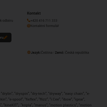
Kontakt
 k odběru
+420 416 711 333
Kontaktní formulář
eru
Jazyk:
Čeština
Země:
Česká republika
drylin", "dryspin", "dry-tech", "dryway", "easy chain", "e-
, "e-spool", "fixflex", "flizz", "i.Cee", "ibow", "igear",
", "kineKIT",
"kopla", "manus", "motion plastics", "motion