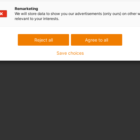
Remarketing
We will store data to show you our advertisements (only ours) on other 
relevant to your interests.
Reject all
Agree to all
Save choices