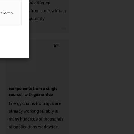
big variaty of different
connectors from stock without
websites
min. order quantity
igus-icon-3arrow
All
components from a single
source - with guarantee
Energy chains from igus are
already working reliably in
many hundreds of thousands
of applications worldwide.