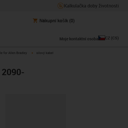
Kalkulačka doby životnosti
Nákupní košík
(0)
CZ
(
CS
)
Moje kontaktní osoba
n-arrow-right
igus-icon-arrow-right
le for Allen Bradley
silový kabel
y 2090-
board