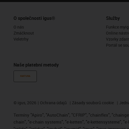
O společnosti igus®
Služby
O nás
Funkce myig
Zmáčknout
Online nástr
Veletrhy
Vzorky zdar
Portál se so
Naše platební metody
FAKTURA
©
igus, 2026
Ochrana údajů
Zásady souborů cookie
Jedna
Termíny "Apiro", "AutoChain", "CFRIP", "chainflex", "chainge",
chain", "e-chain systems", "e-ketten", "e-kettensysteme", "e-
"iglide", "iglidur", "igubal", "igumid", "igus", "igus improve