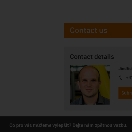
Contact us
Contact details
Jindřic
+4
igus-i
Subm
Co pro vás můžeme vylepšit? Dejte nám zpětnou vazbu.