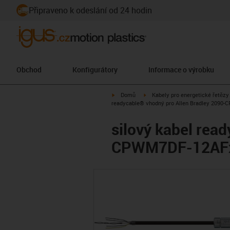
Připraveno k odeslání od 24 hodin
Obchod
Konfigurátory
Informace o výrobku
igus-icon-arrow-right
igus-icon-arrow-right
Domů
Kabely pro energetické řetězy
readycable® vhodný pro Allen Bradley 2090-
silový kabel rea
CPWM7DF-12AFxx,