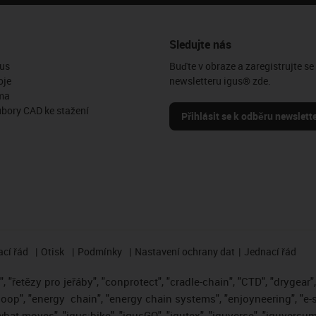
Sledujte nás
us
Buďte v obraze a zaregistrujte se
oje
newsletteru igus® zde.
ma
ubory CAD ke stažení
Přihlásit se k odběru newslett
cí řád
Otisk
Podmínky
Nastavení ochrany dat
Jednací řád
 "řetězy pro jeřáby", "conprotect", "cradle-chain", "CTD", "drygear", "
loop", "energy
chain", "energy chain systems", "enjoyneering", "e-skin"
s what moves", "igus:bike", "igusGO", "igutex", "iguverse", "iguversum