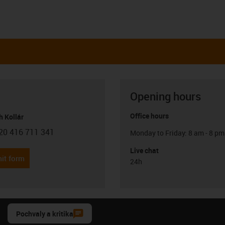
Opening hours
Office hours
h Kollár
20 416 711 341
Monday to Friday: 8 am - 8 pm
con-phone
Live chat
it form
24h
Pochvaly a kritika