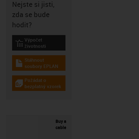
Nejste si jisti,
zda se bude
hodit?
Výpočet
igus-icon-lebensdauerrechner
životnosti
Stáhnout
igus-icon-download-plan
soubory EPLAN
Požádat o
igus-icon-gratismuster
bezplatný vzorek
Buy a
cable