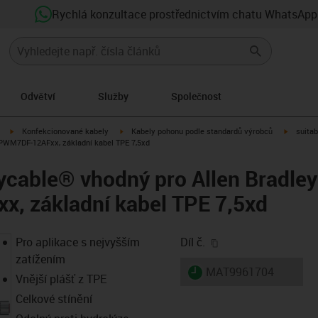
Rychlá konzultace prostřednictvím chatu WhatsApp
Odvětví
Služby
Společnost
igus-icon-arrow-right
igus-icon-arrow-right
igus-ico
Konfekcionované kabely
Kabely pohonu podle standardů výrobců
suitab
CPWM7DF-12AFxx, základní kabel TPE 7,5xd
dycable® vhodný pro Allen Bradle
 základní kabel TPE 7,5xd
igus-icon-copy-clip
Pro aplikace s nejvyšším
Díl č.
zatížením
igus-icon-lieferzeit
MAT9961704
Vnější plášť z TPE
Celkové stínění