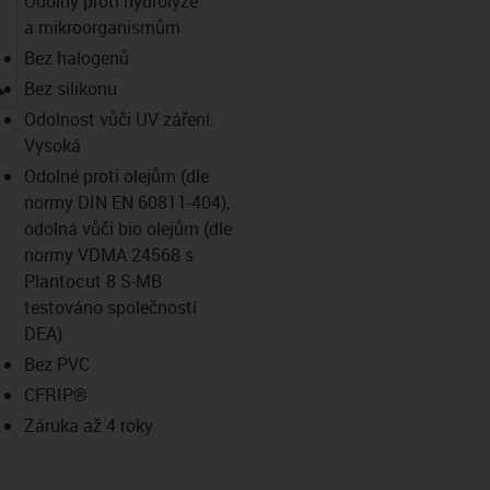
Odolný proti hydrolýze
a mikroorganismům
Bez halogenů
igus-icon-lupe
Bez silikonu
Odolnost vůči UV záření:
Vysoká
Odolné proti olejům (dle
normy DIN EN 60811-404),
odolná vůči bio olejům (dle
normy VDMA 24568 s
Plantocut 8 S-MB
testováno společností
DEA)
Bez PVC
CFRIP®
Záruka až 4 roky