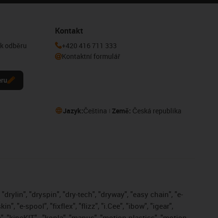
Kontakt
 k odběru
+420 416 711 333
Kontaktní formulář
eru
Jazyk:
Čeština
Země:
Česká republika
drylin", "dryspin", "dry-tech", "dryway", "easy chain", "e-
, "e-spool", "fixflex", "flizz", "i.Cee", "ibow", "igear",
", "kineKIT",
"kopla", "manus", "motion plastics", "motion