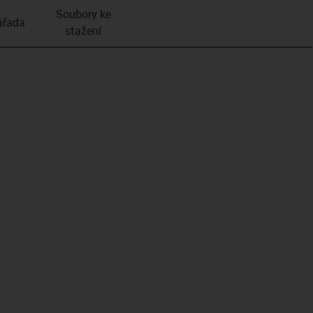
Soubory ke
­řada
stažení