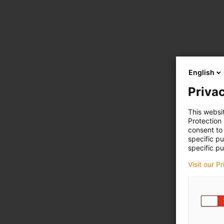
English
Privac
This websi
Protection
consent to 
specific p
specific pu
Visit our P