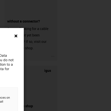
without a connector?
Are you looking for a cable
that has not yet been
harnessed? If so, visit our
chainflex® shop.
igus-icon-3arrow
 Data
ou do not
ion to a
ta for
igus
ences on
all
connectors shop