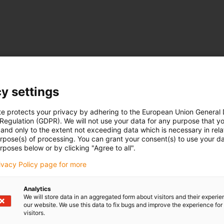
y settings
te protects your privacy by adhering to the European Union General
 Regulation (GDPR). We will not use your data for any purpose that y
and only to the extent not exceeding data which is necessary in relat
urpose(s) of processing. You can grant your consent(s) to use your da
rposes below or by clicking "Agree to all".
rivacy Policy page for more
Analytics
We will store data in an aggregated form about visitors and their experi
our website. We use this data to fix bugs and improve the experience for 
visitors.