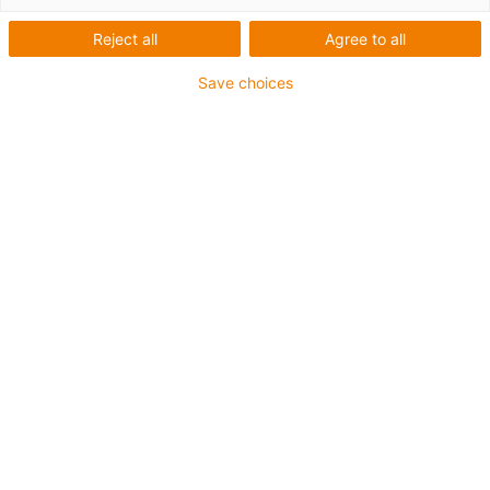
1 z 2
Reject all
Agree to all
Save choices
Pro aplikace s extrémě vysokým zatížením
Vnější plášť z TPE
Celkové stínění
Odolný proti hydrolýze a mikroorganismům
Ohniodolný
Bez silikonu
Odolnost vůči UV záření: Vysoká
Odolné proti olejům (dle normy DIN EN 60811-404),
odolná vůči bio olejům (dle normy VDMA 24568 s
Plantocut 8 S-MB testováno společností DEA)
CFRIP®
Záruka až 4 roky
igus-icon-copy-clipboard
Díl č.