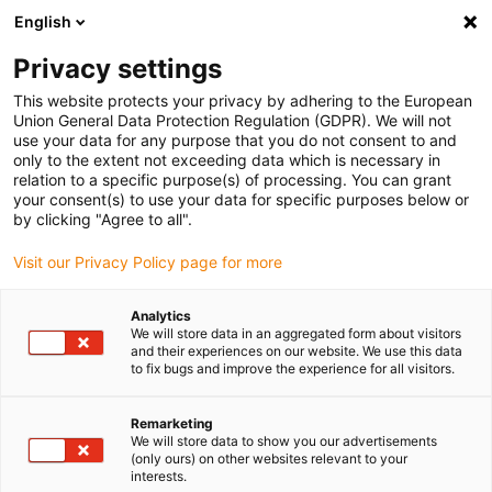
English
(0)
Privacy settings
igus-icon-arrow-right
igus-icon-arrow-right
igus-icon-arrow-right
igus-
Domů
Kabely pro energetické řetězy
Konfekcionované kabely
This website protects your privacy by adhering to the European
igus-icon-arrow-right
igus-icon-arrow-rig
Kabely pohonu podle standardů výrobců
suitable for SEW
readycable®
Union General Data Protection Regulation (GDPR). We will not
silový kabel vhodné pro SEW 1333 2465, prodlužovací kabel, TPE 7,5xd
use your data for any purpose that you do not consent to and
only to the extent not exceeding data which is necessary in
readycable® silový kabel
relation to a specific purpose(s) of processing. You can grant
your consent(s) to use your data for specific purposes below or
vhodné pro SEW 1333 2465,
by clicking "Agree to all".
prodlužovací kabel, TPE 7,5xd
Visit our Privacy Policy page for more
Analytics
We will store data in an aggregated form about visitors
and their experiences on our website. We use this data
to fix bugs and improve the experience for all visitors.
Remarketing
We will store data to show you our advertisements
igus-icon-lupe
igus-icon-lupe
(only ours) on other websites relevant to your
interests.