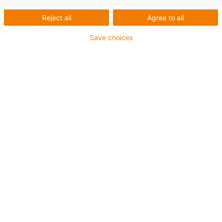
1 z 2
Reject all
Agree to all
Save choices
Pro aplikace s extrémě vysokým zatížením
Vnější plášť z TPE
Celkové stínění
Odolný proti hydrolýze a mikroorganismům
Ohniodolný
Bez silikonu
Odolnost vůči UV záření: Vysoká
Odolné proti olejům (dle normy DIN EN 60811-404),
odolná vůči bio olejům (dle normy VDMA 24568 s
Plantocut 8 S-MB testováno společností DEA)
CFRIP®
Záruka až 4 roky
igus-icon-copy-clipboard
Díl č.