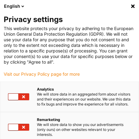
English
(0)
Privacy settings
igus-icon-arrow-right
igus-icon-arrow-right
igus-icon-arrow-right
igus-
Domů
Kabely pro energetické řetězy
Konfekcionované kabely
This website protects your privacy by adhering to the European
igus-icon-arrow-right
igus-icon-arrow-rig
Kabely pohonu podle standardů výrobců
suitable for SEW
readycable®
Union General Data Protection Regulation (GDPR). We will not
silový kabel, vhodný pro SEW 1335 0293, připojovací kabel, TPE 7,5xd
use your data for any purpose that you do not consent to and
only to the extent not exceeding data which is necessary in
readycable® silový kabel,
relation to a specific purpose(s) of processing. You can grant
your consent(s) to use your data for specific purposes below or
vhodný pro SEW 1335 0293,
by clicking "Agree to all".
připojovací kabel, TPE 7,5xd
Visit our Privacy Policy page for more
Analytics
We will store data in an aggregated form about visitors
and their experiences on our website. We use this data
to fix bugs and improve the experience for all visitors.
Remarketing
We will store data to show you our advertisements
igus-icon-lupe
igus-icon-lupe
(only ours) on other websites relevant to your
interests.