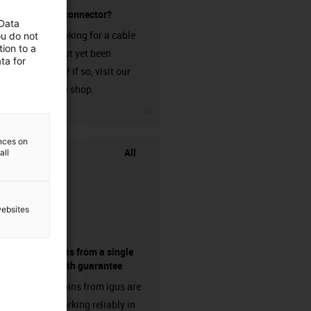
without a connector?
 Data
Are you looking for a cable
ou do not
ion to a
that has not yet been
ta for
harnessed? If so, visit our
chainflex® shop.
igus-icon-3arrow
ences on
All
all
websites
components from a single
source - with guarantee
Energy chains from igus are
already working reliably in