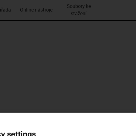
Soubory ke
­řada
Online nástroje
stažení
y settings