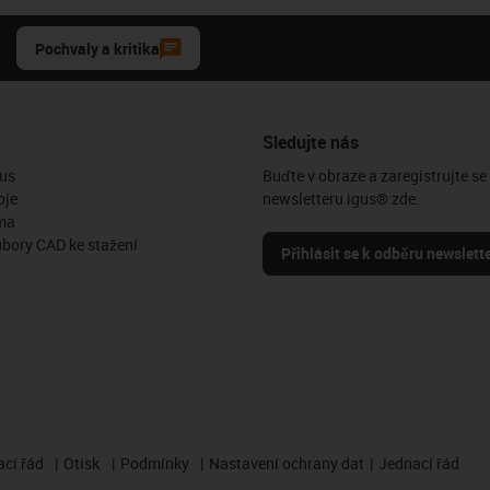
Pochvaly a kritika
Sledujte nás
us
Buďte v obraze a zaregistrujte se
oje
newsletteru igus® zde.
ma
ubory CAD ke stažení
Přihlásit se k odběru newslett
cí řád
Otisk
Podmínky
Nastavení ochrany dat
Jednací řád