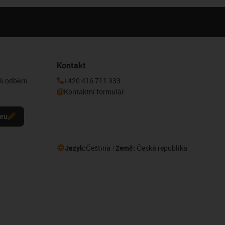
Kontakt
 k odběru
+420 416 711 333
Kontaktní formulář
eru
Jazyk:
Čeština
Země:
Česká republika