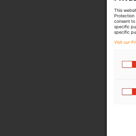
This websi
Protection
consent to 
specific p
specific pu
Visit our P