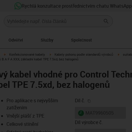
Rychlá konzultace prostřednictvím chatu WhatsApp
Odvětví
Služby
Společnost
igus-icon-arrow-right
igus-icon-arrow-right
igus-ico
Konfekcionované kabely
Kabely pohonu podle standardů výrobců
suitab
 B A F A XXX, základní kabel TPE 7.5xd, bez halogenů
vý kabel vhodné pro Control Tech
bel TPE 7.5xd, bez halogenů
igus-icon-copy-clip
Pro aplikace s nejvyšším
Díl č.
zatížením
igus-icon-lieferzeit
MAT9960505
Vnější plášť z TPE
Díl výrobce č.
Celkové stínění