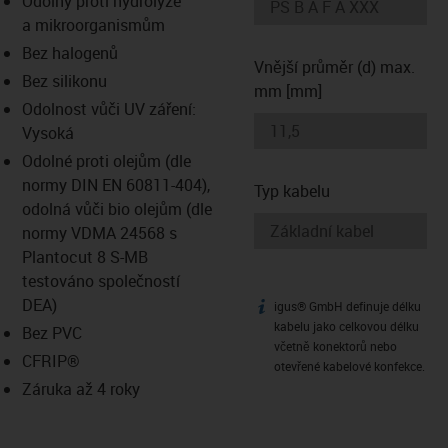
Odolný proti hydrolýze
-icon-lupe
-icon-lupe
a mikroorganismům
Bez halogenů
Vnější průměr (d) max.
Bez silikonu
mm [mm]
Odolnost vůči UV záření:
Vysoká
Odolné proti olejům (dle
normy DIN EN 60811-404),
Typ kabelu
odolná vůči bio olejům (dle
normy VDMA 24568 s
Plantocut 8 S-MB
testováno společností
DEA)
igus® GmbH definuje délku
igus-icon-info
kabelu jako celkovou délku
Bez PVC
včetně konektorů nebo
CFRIP®
otevřené kabelové konfekce.
Záruka až 4 roky