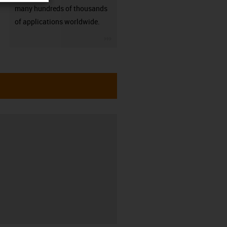
many hundreds of thousands
of applications worldwide.
igus-icon-3arrow