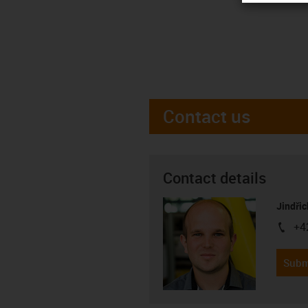
Contact us
Contact details
Jindřic
+4
igus-i
Subm