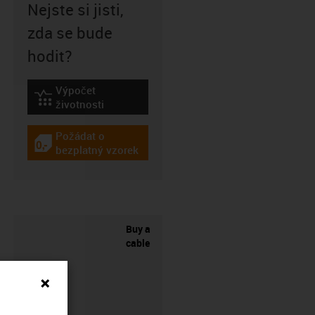
Nejste si jisti,
zda se bude
hodit?
Výpočet
igus-icon-lebensdauerrechner
životnosti
Požádat o
igus-icon-gratismuster
bezplatný vzorek
Buy a
cable