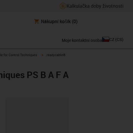
Kalkulačka doby životnosti
Nákupní košík
(0)
CZ
(
CS
)
Moje kontaktní osoba
n-arrow-right
igus-icon-arrow-right
le for Control Techniques
readycable®
niques PS B A F A
board