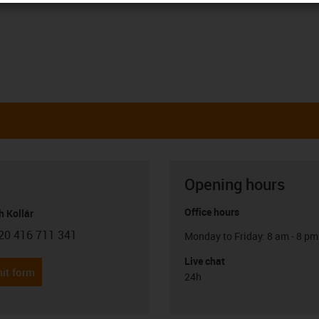
Opening hours
Office hours
h Kollár
20 416 711 341
Monday to Friday: 8 am - 8 pm
con-phone
Live chat
it form
24h