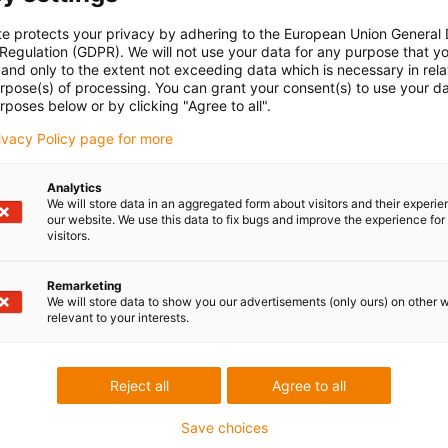
te protects your privacy by adhering to the European Union General
 Regulation (GDPR). We will not use your data for any purpose that y
and only to the extent not exceeding data which is necessary in relat
urpose(s) of processing. You can grant your consent(s) to use your da
rposes below or by clicking "Agree to all".
rivacy Policy page for more
Analytics
We will store data in an aggregated form about visitors and their experi
our website. We use this data to fix bugs and improve the experience for 
visitors.
Remarketing
We will store data to show you our advertisements (only ours) on other 
relevant to your interests.
Reject all
Agree to all
Save choices