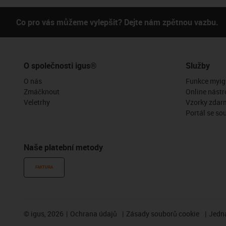
Co pro vás můžeme vylepšit? Dejte nám zpětnou vazbu.
O společnosti igus®
Služby
O nás
Funkce myig
Zmáčknout
Online nástr
Veletrhy
Vzorky zdar
Portál se so
Naše platební metody
FAKTURA
©
igus, 2026
Ochrana údajů
Zásady souborů cookie
Jedna