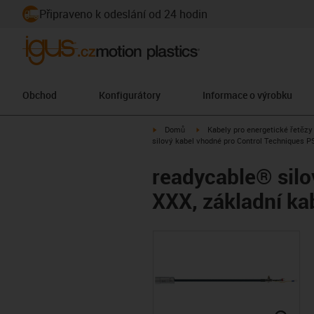
Připraveno k odeslání od 24 hodin
Obchod
Konfigurátory
Informace o výrobku
igus-icon-arrow-right
igus-icon-arrow-right
Domů
Kabely pro energetické řetězy
silový kabel vhodné pro Control Techniques PS
readycable® silo
XXX, základní ka