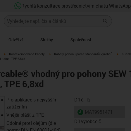
Rychlá konzultace prostřednictvím chatu WhatsApp
Odvětví
Služby
Společnost
igus-icon-arrow-right
igus-icon-arrow-right
igus-ico
Konfekcionované kabely
Kabely pohonu podle standardů výrobců
suitab
 kabel, TPE 6,8xd
ycable® vhodný pro pohony SEW 
l, TPE 6,8xd
igus-icon-copy-clip
Pro aplikace s nejvyšším
Díl č.
zatížením
igus-icon-lieferzeit
MAT9951471
Vnější plášť z TPE
Díl výrobce č.
Odolné proti olejům (dle
normy DIN EN 60811-404),