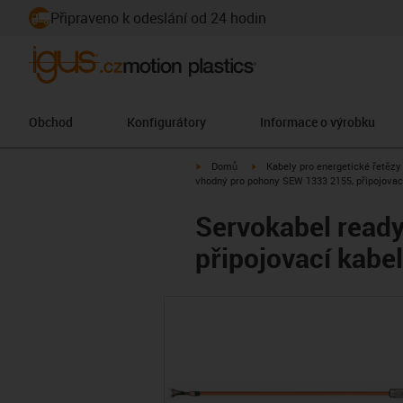
Připraveno k odeslání od 24 hodin
Obchod
Konfigurátory
Informace o výrobku
igus-icon-arrow-right
igus-icon-arrow-right
Domů
Kabely pro energetické řetězy
vhodný pro pohony SEW 1333 2155, připojovací
Servokabel read
připojovací kabe