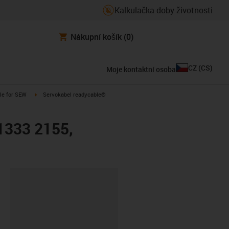
Kalkulačka doby životnosti
Nákupní košík
(0)
CZ
(
CS
)
Moje kontaktní osoba
n-arrow-right
igus-icon-arrow-right
le for SEW
Servokabel readycable®
1333 2155,
board