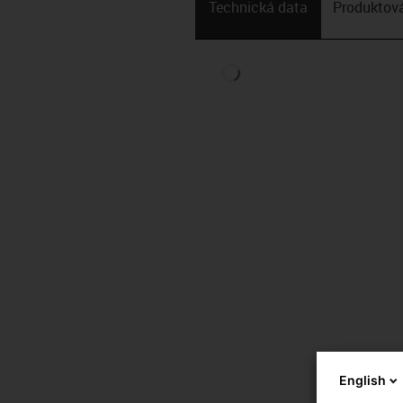
Technická data
Produktová
English