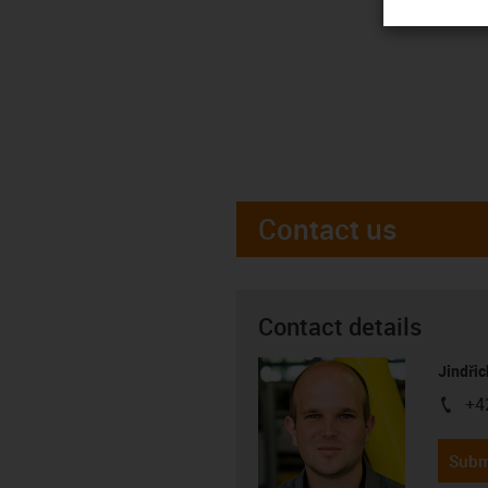
Contact us
Contact details
Jindřic
+4
igus-i
Subm