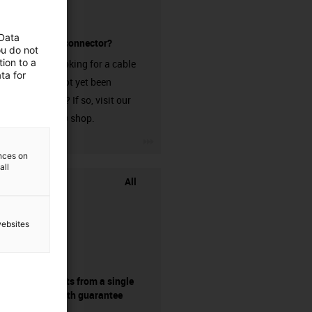
 Data
without a connector?
ou do not
ion to a
Are you looking for a cable
ta for
that has not yet been
harnessed? If so, visit our
chainflex® shop.
igus-icon-3arrow
ences on
all
All
websites
components from a single
source - with guarantee