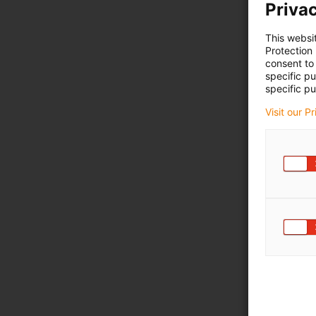
Privac
This websi
Protection
consent to 
specific p
specific pu
Visit our P