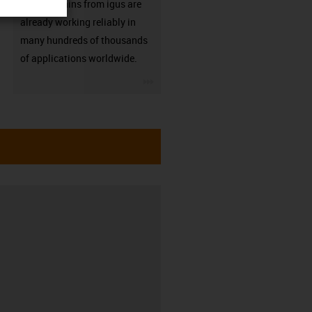
Energy chains from igus are
already working reliably in
many hundreds of thousands
of applications worldwide.
igus-icon-3arrow