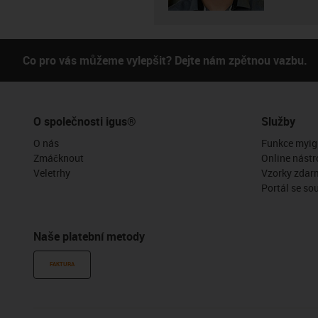
Co pro vás můžeme vylepšit? Dejte nám zpětnou vazbu.
O společnosti igus®
Služby
O nás
Funkce myig
Zmáčknout
Online nástr
Veletrhy
Vzorky zdar
Portál se so
Naše platební metody
FAKTURA