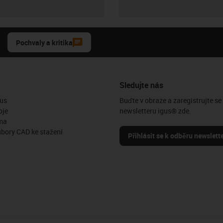
Pochvaly a kritika
Sledujte nás
us
Buďte v obraze a zaregistrujte se
oje
newsletteru igus® zde.
ma
ubory CAD ke stažení
Přihlásit se k odběru newslett