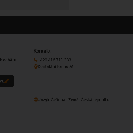
Kontakt
 k odběru
+420 416 711 333
Kontaktní formulář
eru
Jazyk:
Čeština
Země:
Česká republika