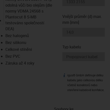
odolná vůči bio olejům (dle
normy VDMA 24568 s
Vnější průměr (d) max.
Plantocut 8 S-MB
igus-icon-lupe
mm [mm]
testováno společností
DEA)
Bez halogenů
Bez silikonu
Typ kabelu
Celkové stínění
Bez PVC
Záruka až 4 roky
igus® GmbH definuje délku
igus-icon-info
kabelu jako celkovou délku
včetně konektorů nebo
otevřené kabelové konfekce.
Soubory ke