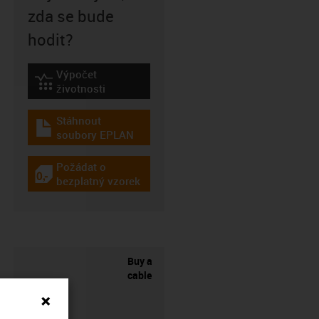
zda se bude
hodit?
Výpočet
igus-icon-lebensdauerrechner
životnosti
Stáhnout
igus-icon-download-plan
soubory EPLAN
Požádat o
igus-icon-gratismuster
bezplatný vzorek
Buy a
cable