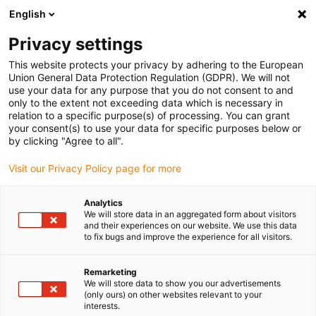
English
(0)
Privacy settings
igus-icon-arrow-right
igus-icon-arrow-right
igus-icon-arrow-right
igus-
Domů
Kabely pro energetické řetězy
Konfekcionované kabely
This website protects your privacy by adhering to the European
igus-icon-arrow-right
igus-icon-arrow-r
Kabely pohonu podle standardů výrobců
suitable for FAGOR
Union General Data Protection Regulation (GDPR). We will not
readycable® kabel pro měření dráhy vhodný pro Fagor iXC-C2-H, prodlužovací kabel
use your data for any purpose that you do not consent to and
PUR 10xd
only to the extent not exceeding data which is necessary in
relation to a specific purpose(s) of processing. You can grant
readycable® kabel pro měření
your consent(s) to use your data for specific purposes below or
by clicking "Agree to all".
dráhy vhodný pro Fagor iXC-
Visit our Privacy Policy page for more
C2-H, prodlužovací kabel PUR
10xd
Analytics
We will store data in an aggregated form about visitors
and their experiences on our website. We use this data
to fix bugs and improve the experience for all visitors.
Remarketing
We will store data to show you our advertisements
(only ours) on other websites relevant to your
interests.