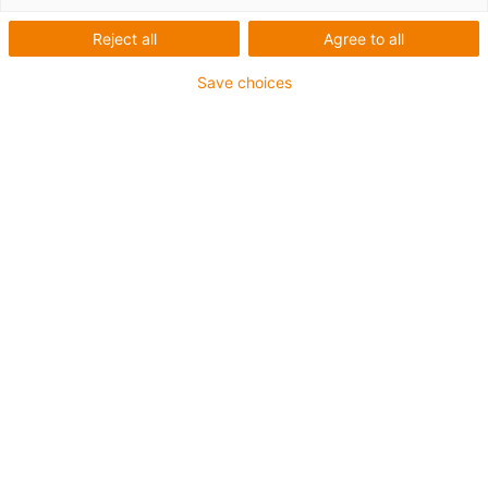
Reject all
Agree to all
Save choices
igus-icon-lup
Pro aplikace se středním zatížením
Vnější plášť z PUR
Odolné proti olejům (dle DIN EN 50363-10-2)
Bez halogenů
Bez silikonu
Ohniodolný
Těžařský průmysl
Odolné proti chladicím kapalinám
Odolný proti hydrolýze a mikroorganismům
Celkové stínění
Odolný proti vrypům
Bez PVC