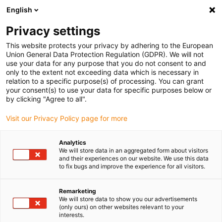
English
(0)
Privacy settings
igus-icon-arrow-right
igus-icon-arrow-right
igus-icon-arrow-right
igus-
Domů
Kabely pro energetické řetězy
Konfekcionované kabely
This website protects your privacy by adhering to the European
igus-icon-arrow-right
igus-icon-arrow-ri
Kabely pohonu podle standardů výrobců
suitable for Jetter
readycable®
Union General Data Protection Regulation (GDPR). We will not
resolverový kabel vhodné pro kabel Jetter č. 23, základní kabel, TPE 7,5xd
use your data for any purpose that you do not consent to and
only to the extent not exceeding data which is necessary in
readycable® resolverový kabel
relation to a specific purpose(s) of processing. You can grant
your consent(s) to use your data for specific purposes below or
vhodné pro kabel Jetter č. 23,
by clicking "Agree to all".
základní kabel, TPE 7,5xd
Visit our Privacy Policy page for more
Analytics
We will store data in an aggregated form about visitors
and their experiences on our website. We use this data
to fix bugs and improve the experience for all visitors.
Remarketing
We will store data to show you our advertisements
(only ours) on other websites relevant to your
interests.