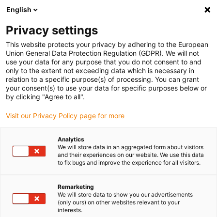
English
(0)
Privacy settings
igus-icon-arrow-right
igus-icon-arrow-right
igus-icon-arrow-right
igus-
Domů
Kabely pro energetické řetězy
Konfekcionované kabely
This website protects your privacy by adhering to the European
igus-icon-arrow-right
igus-icon-arr
Kabely pohonu podle standardů výrobců
suitable for Heidenhain
Union General Data Protection Regulation (GDPR). We will not
readycable® adaptér kabel vhodný pro Heidenhain 298 402-xx, propojovací kabely
use your data for any purpose that you do not consent to and
PUR 10xd
only to the extent not exceeding data which is necessary in
relation to a specific purpose(s) of processing. You can grant
readycable® adaptér kabel
your consent(s) to use your data for specific purposes below or
by clicking "Agree to all".
vhodný pro Heidenhain 298
Visit our Privacy Policy page for more
402-xx, propojovací kabely
PUR 10xd
Analytics
We will store data in an aggregated form about visitors
and their experiences on our website. We use this data
to fix bugs and improve the experience for all visitors.
Remarketing
We will store data to show you our advertisements
(only ours) on other websites relevant to your
interests.