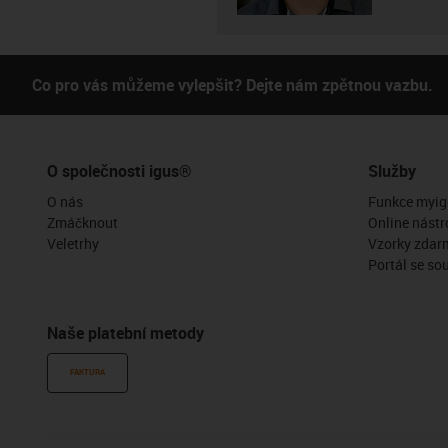
Co pro vás můžeme vylepšit? Dejte nám zpětnou vazbu.
O společnosti igus®
Služby
O nás
Funkce myig
Zmáčknout
Online nástr
Veletrhy
Vzorky zdar
Portál se so
Naše platební metody
FAKTURA