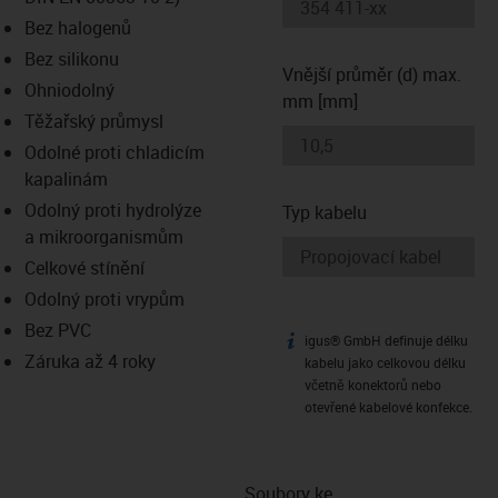
-icon-lupe
-icon-lupe
Bez halogenů
Bez silikonu
Vnější průměr (d) max.
Ohniodolný
mm [mm]
Těžařský průmysl
Odolné proti chladicím
kapalinám
Odolný proti hydrolýze
Typ kabelu
a mikroorganismům
Celkové stínění
Odolný proti vrypům
Bez PVC
igus® GmbH definuje délku
igus-icon-info
Záruka až 4 roky
kabelu jako celkovou délku
včetně konektorů nebo
otevřené kabelové konfekce.
Soubory ke