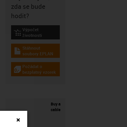
zda se bude
hodit?
Výpočet
igus-icon-lebensdauerrechner
životnosti
Stáhnout
igus-icon-download-plan
soubory EPLAN
Požádat o
igus-icon-gratismuster
bezplatný vzorek
Buy a
cable