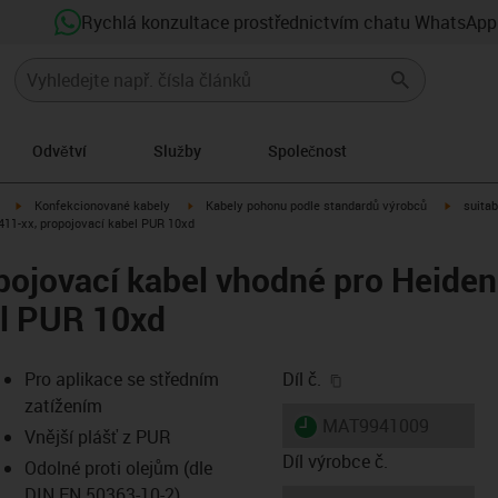
Rychlá konzultace prostřednictvím chatu WhatsApp
Odvětví
Služby
Společnost
igus-icon-arrow-right
igus-icon-arrow-right
igus-ico
Konfekcionované kabely
Kabely pohonu podle standardů výrobců
suitab
411-xx, propojovací kabel PUR 10xd
ojovací kabel vhodné pro Heiden
el PUR 10xd
igus-icon-copy-clip
Pro aplikace se středním
Díl č.
zatížením
igus-icon-lieferzeit
MAT9941009
Vnější plášť z PUR
Díl výrobce č.
Odolné proti olejům (dle
DIN EN 50363-10-2)