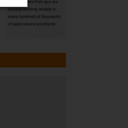
Energy chains from igus are
already working reliably in
many hundreds of thousands
of applications worldwide.
igus-icon-3arrow