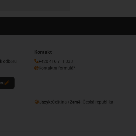
Kontakt
 k odběru
+420 416 711 333
Kontaktní formulář
eru
Jazyk:
Čeština
Země:
Česká republika