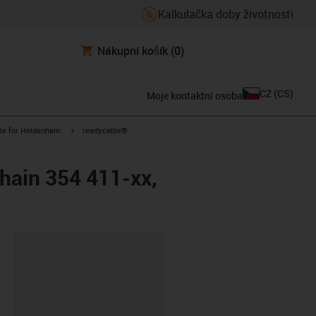
Kalkulačka doby životnosti
Nákupní košík
(0)
CZ
(
CS
)
Moje kontaktní osoba
n-arrow-right
igus-icon-arrow-right
le for Heidenhain
readycable®
hain 354 411-xx,
board