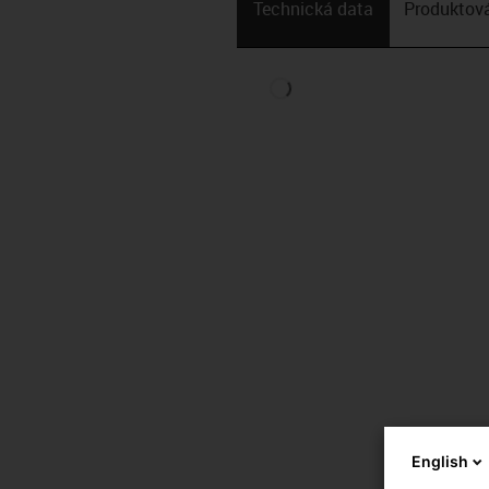
Technická data
Produktová
English