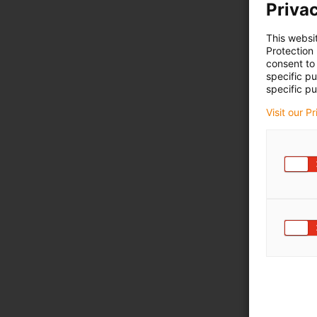
Privac
This websi
Protection
consent to 
specific p
specific pu
Visit our P