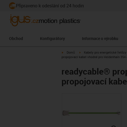
Připraveno k odeslání od 24 hodin
Obchod
Konfigurátory
Informace o výrobku
igus-icon-arrow-right
igus-icon-arrow-right
Domů
Kabely pro energetické řetězy
propojovací kabel vhodné pro Heidenhain 354 
readycable® prop
propojovací kab