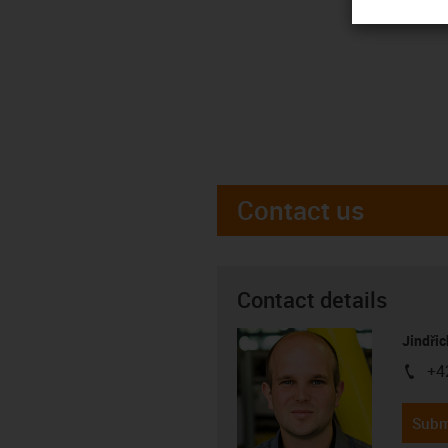
Contact us
Contact details
Jindřic
+4
igus-i
Subm