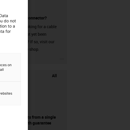
 Data
without a connector?
ou do not
ion to a
Are you looking for a cable
ta for
that has not yet been
harnessed? If so, visit our
chainflex® shop.
igus-icon-3arrow
ences on
all
All
websites
components from a single
source - with guarantee