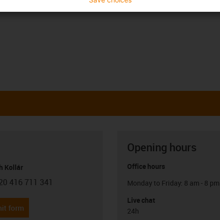
Opening hours
Office hours
h Kollár
20 416 711 341
Monday to Friday: 8 am - 8 pm
con-phone
Live chat
it form
24h