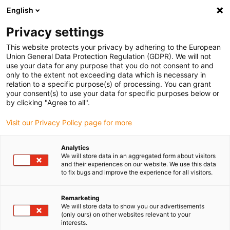
English
(0)
Privacy settings
igus-icon-arrow-right
igus-icon-arrow-right
igus-icon-arrow-right
igus-
Domů
Kabely pro energetické řetězy
Konfekcionované kabely
This website protects your privacy by adhering to the European
igus-icon-arrow-right
igus-icon-arr
Kabely pohonu podle standardů výrobců
suitable for Heidenhain
Union General Data Protection Regulation (GDPR). We will not
readycable® adaptér kabel vhodné pro Heidenhain 332 115-xx, propojovací kabel
use your data for any purpose that you do not consent to and
PUR 10xd
only to the extent not exceeding data which is necessary in
relation to a specific purpose(s) of processing. You can grant
readycable® adaptér kabel
your consent(s) to use your data for specific purposes below or
by clicking "Agree to all".
vhodné pro Heidenhain 332
Visit our Privacy Policy page for more
115-xx, propojovací kabel PUR
10xd
Analytics
We will store data in an aggregated form about visitors
and their experiences on our website. We use this data
to fix bugs and improve the experience for all visitors.
Remarketing
We will store data to show you our advertisements
(only ours) on other websites relevant to your
interests.