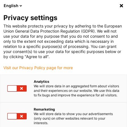
English
(0)
Privacy settings
igus-icon-arrow-right
igus-icon-arrow-right
igus-icon-arrow-right
igus-
Domů
Kabely pro energetické řetězy
Konfekcionované kabely
This website protects your privacy by adhering to the European
igus-icon-arrow-right
igus-icon-arro
Kabely pohonu podle standardů výrobců
suitable for Baumüller
Kabel
Union General Data Protection Regulation (GDPR). We will not
readycable® resolverový kabel vhodný pro Baumüller 448944, prodlužovací kabel
use your data for any purpose that you do not consent to and
SRS/SRM50 & SKS/SKM36, PUR 10xd, Speedtec
only to the extent not exceeding data which is necessary in
relation to a specific purpose(s) of processing. You can grant
Kabel readycable® resolverový
your consent(s) to use your data for specific purposes below or
by clicking "Agree to all".
kabel vhodný pro Baumüller
Visit our Privacy Policy page for more
448944, prodlužovací kabel
SRS/SRM50 & SKS/SKM36,
Analytics
We will store data in an aggregated form about visitors
PUR 10xd, Speedtec
and their experiences on our website. We use this data
to fix bugs and improve the experience for all visitors.
Remarketing
We will store data to show you our advertisements
(only ours) on other websites relevant to your
interests.