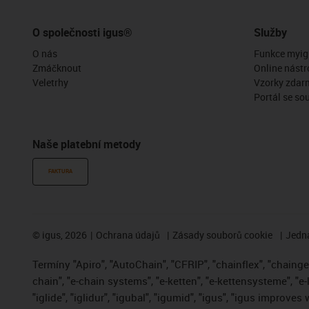
O společnosti igus®
Služby
O nás
Funkce myig
Zmáčknout
Online nástr
Veletrhy
Vzorky zdar
Portál se so
Naše platební metody
FAKTURA
©
igus, 2026
Ochrana údajů
Zásady souborů cookie
Jedna
Termíny "Apiro", "AutoChain", "CFRIP", "chainflex", "chainge",
chain", "e-chain systems", "e-ketten", "e-kettensysteme", "e-
"iglide", "iglidur", "igubal", "igumid", "igus", "igus improve