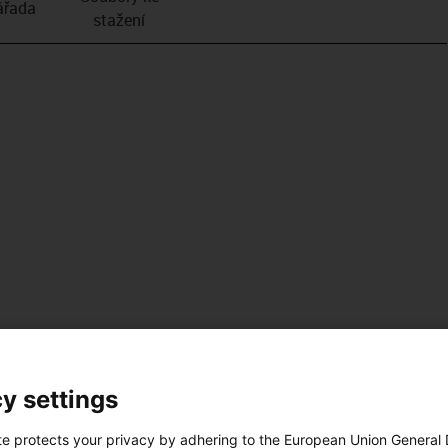
­řada
stažení
y settings
te protects your privacy by adhering to the European Union General