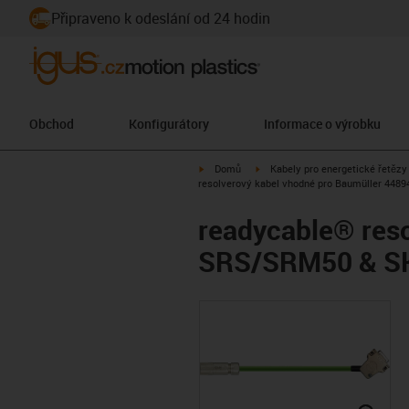
Připraveno k odeslání od 24 hodin
Obchod
Konfigurátory
Informace o výrobku
igus-icon-arrow-right
igus-icon-arrow-right
Domů
Kabely pro energetické řetězy
resolverový kabel vhodné pro Baumüller 448
readycable® reso
SRS/SRM50 & SKS