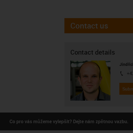
Contact us
Contact details
Jindřic
+4
igus-i
Subm
Co pro vás můžeme vylepšit? Dejte nám zpětnou vazbu.