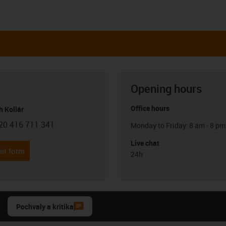
Opening hours
Office hours
h Kollár
20 416 711 341
Monday to Friday: 8 am - 8 pm
con-phone
Live chat
it form
24h
Pochvaly a kritika