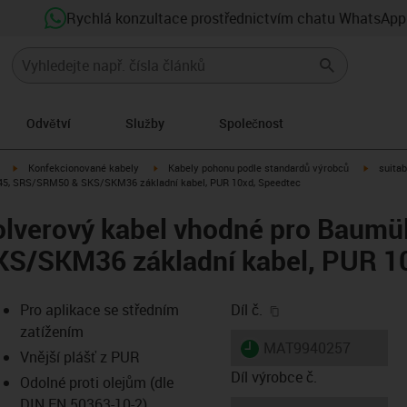
Rychlá konzultace prostřednictvím chatu WhatsApp
Odvětví
Služby
Společnost
igus-icon-arrow-right
igus-icon-arrow-right
igus-ico
Konfekcionované kabely
Kabely pohonu podle standardů výrobců
suitab
945, SRS/SRM50 & SKS/SKM36 základní kabel, PUR 10xd, Speedtec
lverový kabel vhodné pro Baumül
/SKM36 základní kabel, PUR 10
igus-icon-copy-clip
Pro aplikace se středním
Díl č.
zatížením
igus-icon-lieferzeit
MAT9940257
Vnější plášť z PUR
Díl výrobce č.
Odolné proti olejům (dle
DIN EN 50363-10-2)