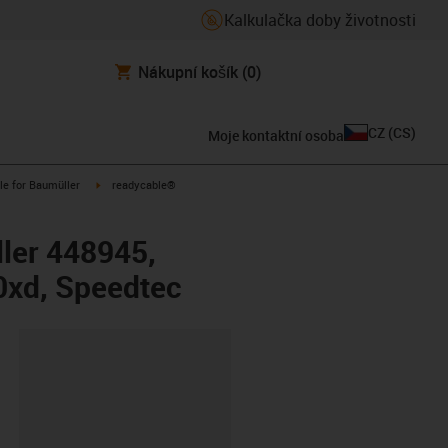
Kalkulačka doby životnosti
Nákupní košík
(0)
CZ
(
CS
)
Moje kontaktní osoba
n-arrow-right
igus-icon-arrow-right
le for Baumüller
readycable®
ler 448945,
xd, Speedtec
board