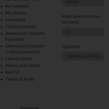
-icon-lupe
-icon-lupe
Bez halogenů
Bez silikonu
Vnější průměr (d) max.
Ohniodolný
mm [mm]
Těžařský průmysl
Odolné proti chladicím
kapalinám
Odolný proti hydrolýze
Typ kabelu
a mikroorganismům
Celkové stínění
Odolný proti vrypům
Bez PVC
Záruka až 4 roky
Soubory ke