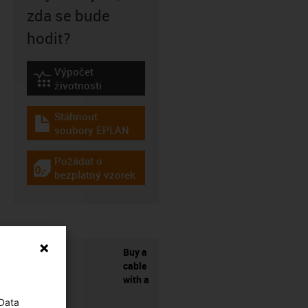
zda se bude
hodit?
Výpočet
igus-icon-lebensdauerrechner
životnosti
Stáhnout
igus-icon-download-plan
soubory EPLAN
Požádat o
igus-icon-gratismuster
bezplatný vzorek
Buy a
cable
with a
 Data