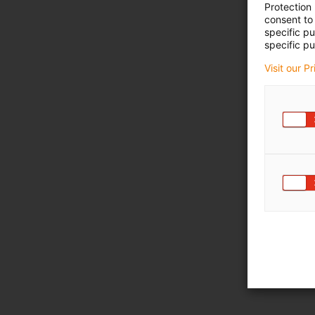
Protection
consent to 
specific p
specific pu
Visit our P