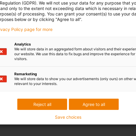
 Regulation (GDPR). We will not use your data for any purpose that y
and only to the extent not exceeding data which is necessary in relat
urpose(s) of processing. You can grant your consent(s) to use your da
rposes below or by clicking "Agree to all".
rivacy Policy page for more
Analytics
We will store data in an aggregated form about visitors and their experi
our website. We use this data to fix bugs and improve the experience for 
visitors.
Remarketing
We will store data to show you our advertisements (only ours) on other 
relevant to your interests.
Reject all
Agree to all
Save choices