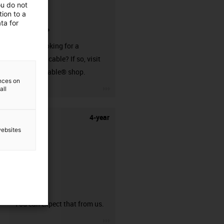
ou do not
ion to a
ta for
connector?
Are you looking for a
harnessed cable? If so, visit
our readycable® shop.
ences on
igus-icon-3arrow
all
4-year
websites
guarantee
You can expect that from us.
igus-icon-3arrow