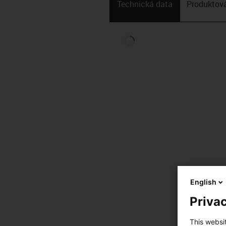
Technická data
Produktová
English
Privac
This websi