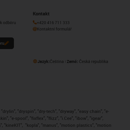
Kontakt
 k odběru
+420 416 711 333
Kontaktní formulář
eru
Jazyk:
Čeština
Země:
Česká republika
drylin", "dryspin", "dry-tech", "dryway", "easy chain", "e-
, "e-spool", "fixflex", "flizz", "i.Cee", "ibow", "igear",
", "kineKIT",
"kopla", "manus", "motion plastics", "motion