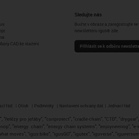
Sledujte nás
us
Buďte v obraze a zaregistrujte se
oje
newsletteru igus® zde.
ma
ubory CAD ke stažení
Přihlásit se k odběru newslett
cí řád
Otisk
Podmínky
Nastavení ochrany dat
Jednací řád
 "řetězy pro jeřáby", "conprotect", "cradle-chain", "CTD", "drygear", "
loop", "energy
chain", "energy chain systems", "enjoyneering", "e-skin"
s what moves", "igus:bike", "igusGO", "igutex", "iguverse", "iguversum