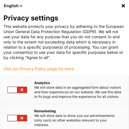
English
(0)
Privacy settings
igus-icon-arrow-right
igus-icon-arrow-right
igus-icon-arrow-right
igus-
Domů
Kabely pro energetické řetězy
Konfekcionované kabely
This website protects your privacy by adhering to the European
igus-icon-arrow-right
igus-icon-arro
Kabely pohonu podle standardů výrobců
suitable for Baumüller
Union General Data Protection Regulation (GDPR). We will not
readycable® resolverový kabel vhodné pro Baumüller 448956, SRS/SRM50 &
use your data for any purpose that you do not consent to and
SKS/SKM36 základní kabel, PUR 10xd, Speedtec
only to the extent not exceeding data which is necessary in
relation to a specific purpose(s) of processing. You can grant
readycable® resolverový kabel
your consent(s) to use your data for specific purposes below or
by clicking "Agree to all".
vhodné pro Baumüller 448956,
Visit our Privacy Policy page for more
SRS/SRM50 & SKS/SKM36
základní kabel, PUR 10xd,
Analytics
We will store data in an aggregated form about visitors
Speedtec
and their experiences on our website. We use this data
to fix bugs and improve the experience for all visitors.
Remarketing
We will store data to show you our advertisements
(only ours) on other websites relevant to your
interests.