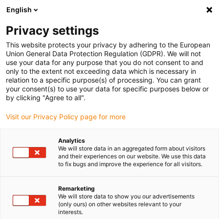
English
(0)
Privacy settings
igus-icon-arrow-right
igus-icon-arrow-right
igus-icon-arrow-right
igus-
Domů
Kabely pro energetické řetězy
Konfekcionované kabely
This website protects your privacy by adhering to the European
igus-icon-arrow-right
igus-icon-arro
Kabely pohonu podle standardů výrobců
suitable for Baumüller
Union General Data Protection Regulation (GDPR). We will not
readycable® enkoderový kabel vhodný pro Baumüller 393893 (25m),
use your data for any purpose that you do not consent to and
ECN1313EQN1325 základní kabel, PUR 10xd
only to the extent not exceeding data which is necessary in
relation to a specific purpose(s) of processing. You can grant
readycable® enkoderový kabel
your consent(s) to use your data for specific purposes below or
by clicking "Agree to all".
vhodný pro Baumüller 393893
Visit our Privacy Policy page for more
(25m), ECN1313EQN1325
základní kabel, PUR 10xd
Analytics
We will store data in an aggregated form about visitors
and their experiences on our website. We use this data
to fix bugs and improve the experience for all visitors.
Remarketing
We will store data to show you our advertisements
(only ours) on other websites relevant to your
interests.