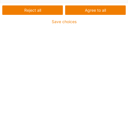
Reject all
Agree to all
Save choices
igus-icon-lup
Pro aplikace se středním zatížením
Vnější plášť z PUR
Odolné proti olejům (dle DIN EN 50363-10-2)
Bez halogenů
Bez silikonu
Ohniodolný
Těžařský průmysl
Odolné proti chladicím kapalinám
Odolný proti hydrolýze a mikroorganismům
Celkové stínění
Odolný proti vrypům
Bez PVC