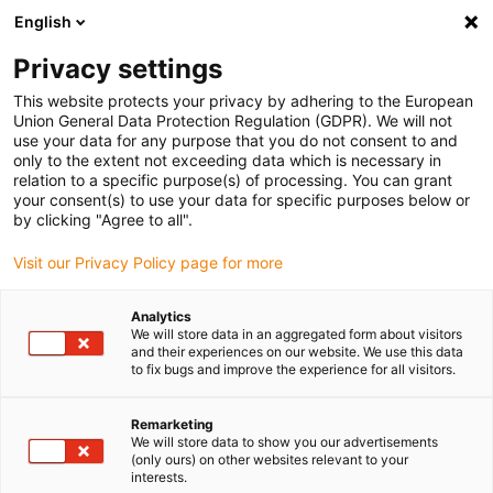
English
(0)
Privacy settings
igus-icon-arrow-right
igus-icon-arrow-right
igus-icon-arrow-right
igus-
Domů
Kabely pro energetické řetězy
Konfekcionované kabely
This website protects your privacy by adhering to the European
igus-icon-arrow-right
igus-icon-arro
Kabely pohonu podle standardů výrobců
suitable for Baumüller
Union General Data Protection Regulation (GDPR). We will not
readycable® enkoderový kabel vhodné pro Baumüller 225360 (35 m), základní
use your data for any purpose that you do not consent to and
kabel pulzního enkodéru, PUR, 10×D
only to the extent not exceeding data which is necessary in
relation to a specific purpose(s) of processing. You can grant
readycable® enkoderový kabel
your consent(s) to use your data for specific purposes below or
by clicking "Agree to all".
vhodné pro Baumüller 225360
Visit our Privacy Policy page for more
(35 m), základní kabel pulzního
enkodéru, PUR, 10×D
Analytics
We will store data in an aggregated form about visitors
and their experiences on our website. We use this data
to fix bugs and improve the experience for all visitors.
Remarketing
We will store data to show you our advertisements
(only ours) on other websites relevant to your
interests.