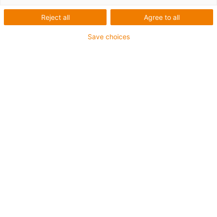
Reject all
Agree to all
Save choices
igus-icon-lup
Pro aplikace se středním zatížením
Vnější plášť z PUR
Odolné proti olejům (dle DIN EN 50363-10-2)
Bez halogenů
Bez silikonu
Ohniodolný
Těžařský průmysl
Odolné proti chladicím kapalinám
Odolný proti hydrolýze a mikroorganismům
Celkové stínění