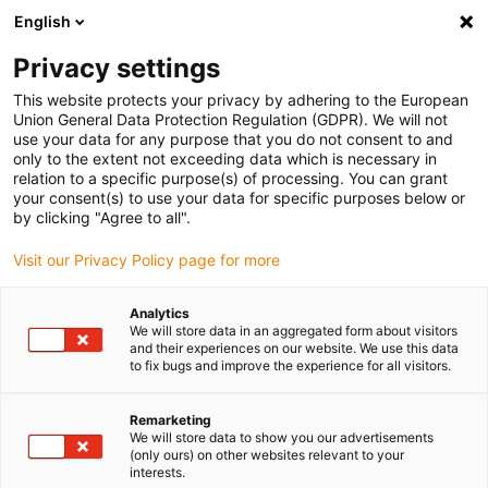
English
(0)
Privacy settings
igus-icon-arrow-right
igus-icon-arrow-right
igus-icon-arrow-right
igus-
Domů
Kabely pro energetické řetězy
Konfekcionované kabely
This website protects your privacy by adhering to the European
igus-icon-arrow-right
igus-icon-arro
Kabely pohonu podle standardů výrobců
suitable for Baumüller
Union General Data Protection Regulation (GDPR). We will not
readycable® enkoderový kabel vhodný pro zařízení Baumüller 198969 (30m),
use your data for any purpose that you do not consent to and
základní kabel impulsního snímače, PUR 10xd
only to the extent not exceeding data which is necessary in
relation to a specific purpose(s) of processing. You can grant
readycable® enkoderový kabel
your consent(s) to use your data for specific purposes below or
by clicking "Agree to all".
vhodný pro zařízení Baumüller
Visit our Privacy Policy page for more
198969 (30m), základní kabel
impulsního snímače, PUR
Analytics
We will store data in an aggregated form about visitors
10xd
and their experiences on our website. We use this data
to fix bugs and improve the experience for all visitors.
Remarketing
We will store data to show you our advertisements
(only ours) on other websites relevant to your
interests.