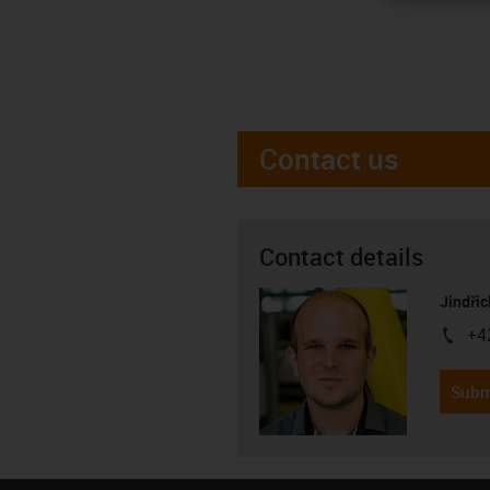
Contact us
Contact details
Jindřic
+4
igus-i
Subm