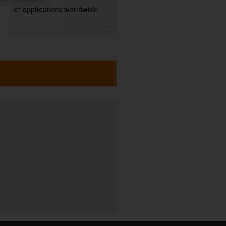
of applications worldwide.
igus-icon-3arrow