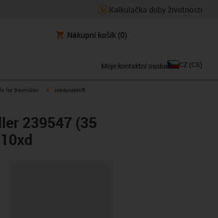
Kalkulačka doby životnosti
Nákupní košík
(0)
CZ
(
CS
)
Moje kontaktní osoba
n-arrow-right
igus-icon-arrow-right
le for Baumüller
readycable®
ler 239547 (35
 10xd
board