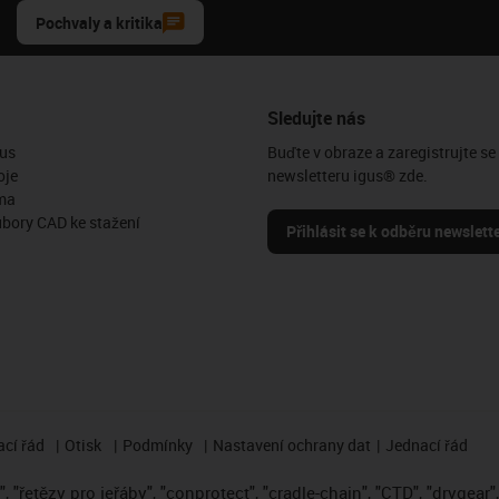
Pochvaly a kritika
Sledujte nás
us
Buďte v obraze a zaregistrujte se
oje
newsletteru igus® zde.
ma
ubory CAD ke stažení
Přihlásit se k odběru newslett
cí řád
Otisk
Podmínky
Nastavení ochrany dat
Jednací řád
 "řetězy pro jeřáby", "conprotect", "cradle-chain", "CTD", "drygear", "