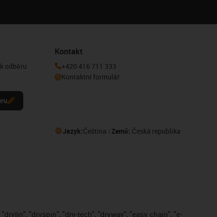
Kontakt
 k odběru
+420 416 711 333
Kontaktní formulář
eru
Jazyk:
Čeština
Země:
Česká republika
drylin", "dryspin", "dry-tech", "dryway", "easy chain", "e-