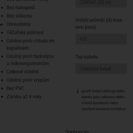
Bez halogenů
Bez silikonu
Vnější průměr (d) max.
igus-icon-lupe
Ohniodolný
mm [mm]
Těžařský průmysl
Odolné proti chladicím
kapalinám
Odolný proti hydrolýze
Typ kabelu
a mikroorganismům
Celkové stínění
Odolný proti vrypům
Bez PVC
igus® GmbH definuje délku
igus-icon-info
Záruka až 4 roky
kabelu jako celkovou délku
včetně konektorů nebo
otevřené kabelové konfekce.
Soubory ke