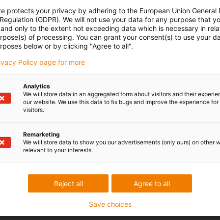
te protects your privacy by adhering to the European Union General
 Regulation (GDPR). We will not use your data for any purpose that y
and only to the extent not exceeding data which is necessary in relat
urpose(s) of processing. You can grant your consent(s) to use your da
rposes below or by clicking "Agree to all".
rivacy Policy page for more
Analytics
We will store data in an aggregated form about visitors and their experi
our website. We use this data to fix bugs and improve the experience for 
visitors.
Remarketing
We will store data to show you our advertisements (only ours) on other 
relevant to your interests.
Reject all
Agree to all
Save choices