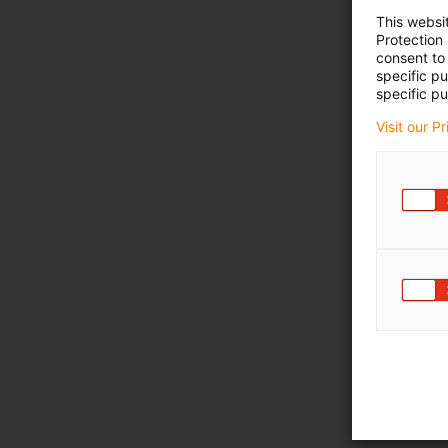
This websi
Protection
consent to 
specific p
specific pu
Visit our P