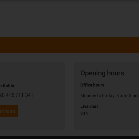
Opening hours
Office hours
h Kollár
20 416 711 341
Monday to Friday: 8 am - 8 pm
con-phone
Live chat
it form
24h