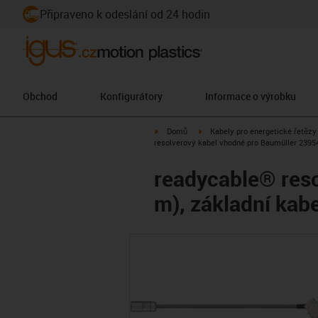
Připraveno k odeslání od 24 hodin
Obchod
Konfigurátory
Informace o výrobku
igus-icon-arrow-right
igus-icon-arrow-right
Domů
Kabely pro energetické řetězy
resolverový kabel vhodné pro Baumüller 239
readycable® reso
m), základní k