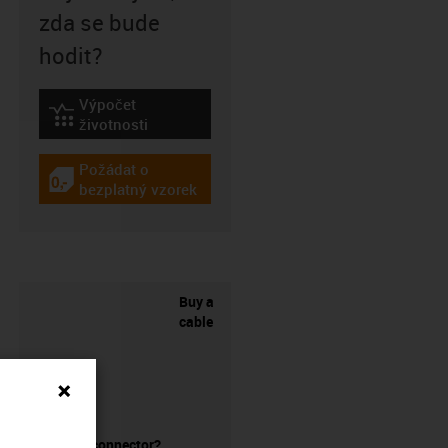
zda se bude
hodit?
Výpočet
igus-icon-lebensdauerrechner
životnosti
Požádat o
igus-icon-gratismuster
bezplatný vzorek
Buy a
cable
without a connector?