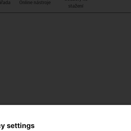
­řada
Online nástroje
stažení
y settings