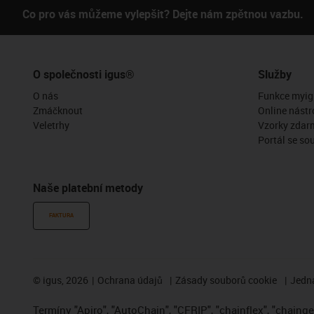
Co pro vás můžeme vylepšit? Dejte nám zpětnou vazbu.
O společnosti igus®
Služby
O nás
Funkce myig
Zmáčknout
Online nástr
Veletrhy
Vzorky zdar
Portál se so
Naše platební metody
FAKTURA
©
igus, 2026
Ochrana údajů
Zásady souborů cookie
Jedna
Termíny "Apiro", "AutoChain", "CFRIP", "chainflex", "chainge",