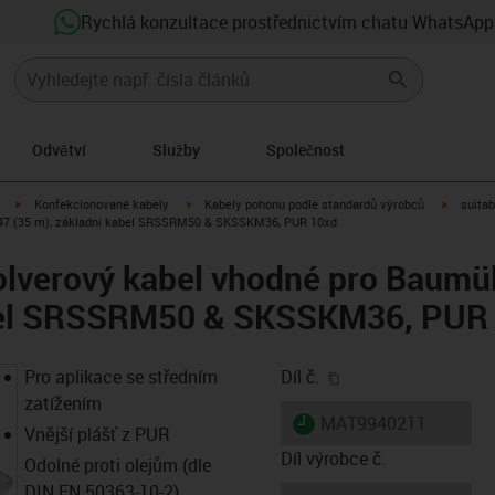
Rychlá konzultace prostřednictvím chatu WhatsApp
Odvětví
Služby
Společnost
igus-icon-arrow-right
igus-icon-arrow-right
igus-ico
Konfekcionované kabely
Kabely pohonu podle standardů výrobců
suitab
547 (35 m), základní kabel SRSSRM50 & SKSSKM36, PUR 10xd
lverový kabel vhodné pro Baumül
abel SRSSRM50 & SKSSKM36, PUR
igus-icon-copy-clip
Pro aplikace se středním
Díl č.
zatížením
igus-icon-lieferzeit
MAT9940211
Vnější plášť z PUR
Díl výrobce č.
Odolné proti olejům (dle
DIN EN 50363-10-2)