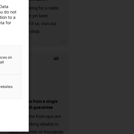
 Data
Are you looking for a cable
ou do not
that has not yet been
ion to a
ta for
harnessed? If so, visit our
chainflex® shop.
igus-icon-3arrow
ences on
All
all
websites
components from a single
source - with guarantee
Energy chains from igus are
already working reliably in
many hundreds of thousands