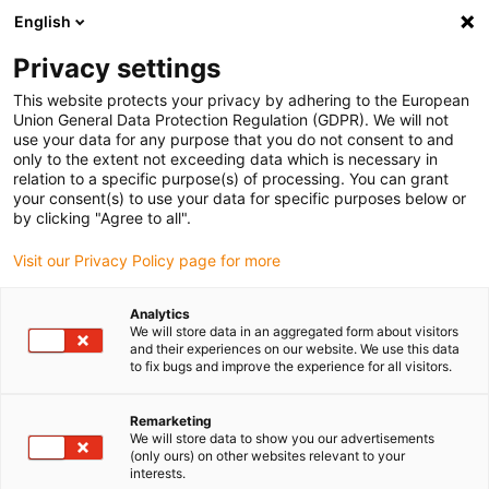
English
(0)
Privacy settings
igus-icon-arrow-right
igus-icon-arrow-right
igus-icon-arrow-right
igus-
Domů
Kabely pro energetické řetězy
Konfekcionované kabely
This website protects your privacy by adhering to the European
igus-icon-arrow-right
igus-icon-arro
Kabely pohonu podle standardů výrobců
suitable for Baumüller
Union General Data Protection Regulation (GDPR). We will not
readycable® resolverový kabel vhodný pro Baumüller 239540 (5 m), základní kabel
use your data for any purpose that you do not consent to and
SRSSRM50 & SKSSKM36, PUR 10xd
only to the extent not exceeding data which is necessary in
relation to a specific purpose(s) of processing. You can grant
readycable® resolverový kabel
your consent(s) to use your data for specific purposes below or
by clicking "Agree to all".
vhodný pro Baumüller 239540
Visit our Privacy Policy page for more
(5 m), základní kabel
SRSSRM50 & SKSSKM36,
Analytics
We will store data in an aggregated form about visitors
PUR 10xd
and their experiences on our website. We use this data
to fix bugs and improve the experience for all visitors.
Remarketing
We will store data to show you our advertisements
(only ours) on other websites relevant to your
interests.