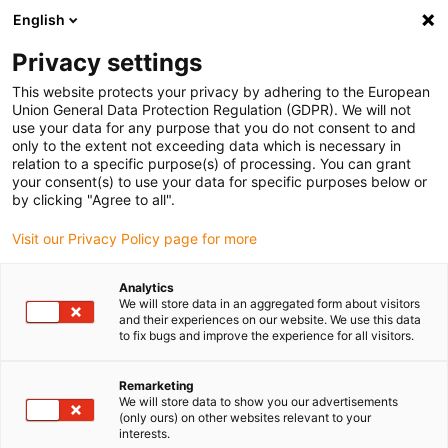
English
(0)
Privacy settings
igus-icon-arrow-right
igus-icon-arrow-right
igus-icon-arrow-right
igus-
Domů
Kabely pro energetické řetězy
Konfekcionované kabely
This website protects your privacy by adhering to the European
igus-icon-arrow-right
igus-icon-arrow-righ
Kabely pohonu podle standardů výrobců
suitable for B&R
readycable®
Union General Data Protection Regulation (GDPR). We will not
sběrnicový bus kabel vhodný pro B&R iX67CA0E41.xxxx, základní kabel TPE 12,5xd
use your data for any purpose that you do not consent to and
only to the extent not exceeding data which is necessary in
readycable® sběrnicový bus
relation to a specific purpose(s) of processing. You can grant
your consent(s) to use your data for specific purposes below or
kabel vhodný pro B&R
by clicking "Agree to all".
iX67CA0E41.xxxx, základní
Visit our Privacy Policy page for more
kabel TPE 12,5xd
Analytics
We will store data in an aggregated form about visitors
and their experiences on our website. We use this data
to fix bugs and improve the experience for all visitors.
Remarketing
We will store data to show you our advertisements
(only ours) on other websites relevant to your
interests.
igus-icon-lupe
igus-icon-lupe