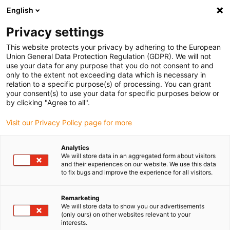
English
(0)
Privacy settings
igus-icon-arrow-right
igus-icon-arrow-right
igus-icon-arrow-right
igus-
Domů
Kabely pro energetické řetězy
Konfekcionované kabely
This website protects your privacy by adhering to the European
igus-icon-arrow-right
igus-icon-arrow-
Kabely pohonu podle standardů výrobců
suitable for Heidrive
Union General Data Protection Regulation (GDPR). We will not
readycable® datový kabel vhodný pro Heidrive 14-007-051-67 M23, základní kabel,
use your data for any purpose that you do not consent to and
TPE 6,8xd
only to the extent not exceeding data which is necessary in
relation to a specific purpose(s) of processing. You can grant
readycable® datový kabel
your consent(s) to use your data for specific purposes below or
by clicking "Agree to all".
vhodný pro Heidrive 14-007-
Visit our Privacy Policy page for more
051-67 M23, základní kabel,
TPE 6,8xd
Analytics
We will store data in an aggregated form about visitors
and their experiences on our website. We use this data
to fix bugs and improve the experience for all visitors.
Remarketing
We will store data to show you our advertisements
(only ours) on other websites relevant to your
interests.