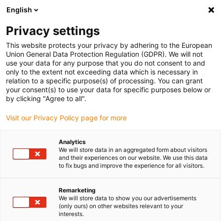
English
(0)
Privacy settings
igus-icon-arrow-right
igus-icon-arrow-right
igus-icon-arrow-right
igus-
Domů
Kabely pro energetické řetězy
Konfekcionované kabely
This website protects your privacy by adhering to the European
igus-icon-arrow-right
igus-icon-arrow-
Kabely pohonu podle standardů výrobců
suitable for Heidrive
Union General Data Protection Regulation (GDPR). We will not
readycable® datový kabel vhodný pro Heidrive 14-007-051-62 M23, základní kabel,
use your data for any purpose that you do not consent to and
TPE 6.8xd
only to the extent not exceeding data which is necessary in
relation to a specific purpose(s) of processing. You can grant
readycable® datový kabel
your consent(s) to use your data for specific purposes below or
by clicking "Agree to all".
vhodný pro Heidrive 14-007-
Visit our Privacy Policy page for more
051-62 M23, základní kabel,
TPE 6.8xd
Analytics
We will store data in an aggregated form about visitors
and their experiences on our website. We use this data
to fix bugs and improve the experience for all visitors.
Remarketing
We will store data to show you our advertisements
(only ours) on other websites relevant to your
interests.