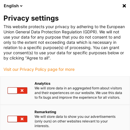
English
(0)
Privacy settings
igus-icon-arrow-right
igus-icon-arrow-right
igus-icon-arrow-right
igus-
Domů
Kabely pro energetické řetězy
Konfekcionované kabely
This website protects your privacy by adhering to the European
igus-icon-arrow-right
igus-icon-arrow-r
Kabely pohonu podle standardů výrobců
suitable for Schunk
Sběrnicový
Union General Data Protection Regulation (GDPR). We will not
bus kabel readycable® vhodné pro Schunk KA GGN08D04-12D04-ET, základní kabel,
use your data for any purpose that you do not consent to and
TPE 10xd
only to the extent not exceeding data which is necessary in
relation to a specific purpose(s) of processing. You can grant
Sběrnicový bus kabel
your consent(s) to use your data for specific purposes below or
by clicking "Agree to all".
readycable® vhodné pro
Visit our Privacy Policy page for more
Schunk KA GGN08D04-12D04-
ET, základní kabel, TPE 10xd
Analytics
We will store data in an aggregated form about visitors
and their experiences on our website. We use this data
to fix bugs and improve the experience for all visitors.
Remarketing
We will store data to show you our advertisements
(only ours) on other websites relevant to your
interests.