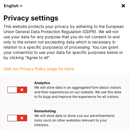
English
(0)
Privacy settings
igus-icon-arrow-right
igus-icon-arrow-right
igus-icon-arrow-right
igus-
Domů
Kabely pro energetické řetězy
Konfekcionované kabely
This website protects your privacy by adhering to the European
igus-icon-arrow-right
igus-icon-arrow-r
Kabely pohonu podle standardů výrobců
suitable for Schunk
Union General Data Protection Regulation (GDPR). We will not
readycable® sběrnicový bus kabel vhodné pro Schunk Profibus, prodlužovací kabel,
use your data for any purpose that you do not consent to and
TPE 10xd
only to the extent not exceeding data which is necessary in
relation to a specific purpose(s) of processing. You can grant
readycable® sběrnicový bus
your consent(s) to use your data for specific purposes below or
by clicking "Agree to all".
kabel vhodné pro Schunk
Visit our Privacy Policy page for more
Profibus, prodlužovací kabel,
TPE 10xd
Analytics
We will store data in an aggregated form about visitors
and their experiences on our website. We use this data
to fix bugs and improve the experience for all visitors.
Remarketing
We will store data to show you our advertisements
(only ours) on other websites relevant to your
interests.