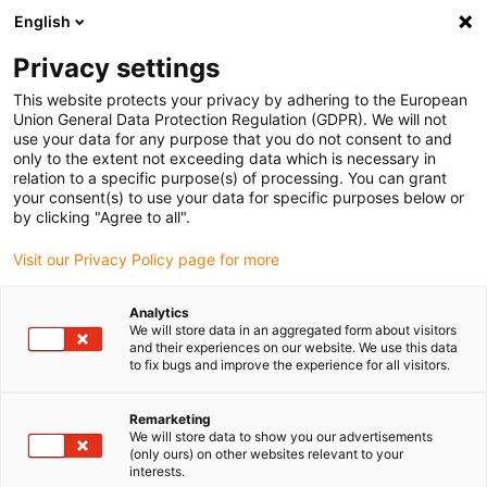
English
(0)
Privacy settings
igus-icon-arrow-right
igus-icon-arrow-right
igus-icon-arrow-right
igus-
Domů
Kabely pro energetické řetězy
Konfekcionované kabely
This website protects your privacy by adhering to the European
igus-icon-arrow-right
igus-icon-ar
Kabely pohonu podle standardů výrobců
suitable for Wittenstein
Union General Data Protection Regulation (GDPR). We will not
readycable® datový kabel vhodný pro Wittenstein, Simco - CASIGN-I/O-M12FSA,
use your data for any purpose that you do not consent to and
základní kabel TPE 6,8xd
only to the extent not exceeding data which is necessary in
relation to a specific purpose(s) of processing. You can grant
readycable® datový kabel
your consent(s) to use your data for specific purposes below or
by clicking "Agree to all".
vhodný pro Wittenstein, Simco
Visit our Privacy Policy page for more
- CASIGN-I/O-M12FSA,
základní kabel TPE 6,8xd
Analytics
We will store data in an aggregated form about visitors
and their experiences on our website. We use this data
to fix bugs and improve the experience for all visitors.
Remarketing
We will store data to show you our advertisements
(only ours) on other websites relevant to your
interests.