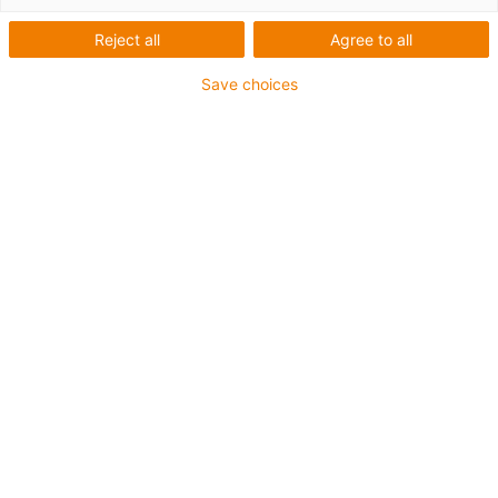
Reject all
Agree to all
Save choices
igus-icon-lup
Pro aplikace s extrémě vysokým zatížením
Vnější plášť z TPE
Celkové stínění
Odolné proti olejům (dle normy DIN EN 60811-404),
odolná vůči bio olejům (dle normy VDMA 24568 s
Plantocut 8 S-MB testováno společností DEA)
Odolný proti hydrolýze a mikroorganismům
Bez halogenů
Bez silikonu
Bez PVC
Odolný proti UV záření
Záruka až 4 roky