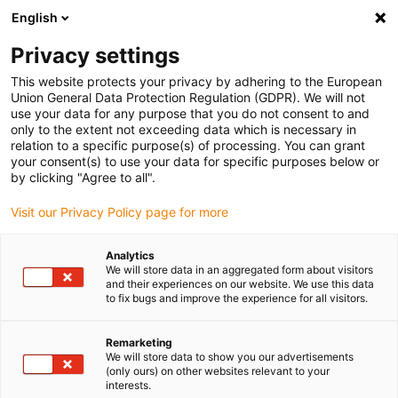
English
(0)
Privacy settings
igus-icon-arrow-right
igus-icon-arrow-right
igus-icon-arrow-right
igus-
Domů
Kabely pro energetické řetězy
Konfekcionované kabely
This website protects your privacy by adhering to the European
igus-icon-arrow-right
igus-icon-arro
Kabely pohonu podle standardů výrobců
suitable for Panasonic
datové
Union General Data Protection Regulation (GDPR). We will not
kabely readycable® vhodné pro Panasonic, MFECA0xx0EAM, základní kabel TPE
use your data for any purpose that you do not consent to and
6.8xd
only to the extent not exceeding data which is necessary in
relation to a specific purpose(s) of processing. You can grant
datové kabely readycable®
your consent(s) to use your data for specific purposes below or
by clicking "Agree to all".
vhodné pro Panasonic,
Visit our Privacy Policy page for more
MFECA0xx0EAM, základní
kabel TPE 6.8xd
Analytics
We will store data in an aggregated form about visitors
and their experiences on our website. We use this data
to fix bugs and improve the experience for all visitors.
Remarketing
We will store data to show you our advertisements
(only ours) on other websites relevant to your
interests.