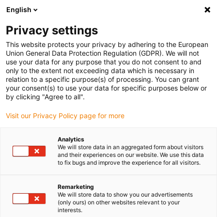
English
(0)
Privacy settings
igus-icon-arrow-right
igus-icon-arrow-right
igus-icon-arrow-right
igus-
Domů
Kabely pro energetické řetězy
Konfekcionované kabely
This website protects your privacy by adhering to the European
igus-icon-arrow-right
igus-icon-arrow-r
Kabely pohonu podle standardů výrobců
suitable for Schunk
Union General Data Protection Regulation (GDPR). We will not
readycable® ovládací kabel vhodný pro Schunk KV BG08-SG08 3P, prodlužovací
use your data for any purpose that you do not consent to and
kabel, TPE 3xd
only to the extent not exceeding data which is necessary in
relation to a specific purpose(s) of processing. You can grant
readycable® ovládací kabel
your consent(s) to use your data for specific purposes below or
by clicking "Agree to all".
vhodný pro Schunk KV BG08-
Visit our Privacy Policy page for more
SG08 3P, prodlužovací kabel,
TPE 3xd
Analytics
We will store data in an aggregated form about visitors
and their experiences on our website. We use this data
to fix bugs and improve the experience for all visitors.
Remarketing
We will store data to show you our advertisements
(only ours) on other websites relevant to your
interests.