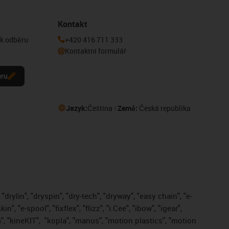
Kontakt
 k odběru
+420 416 711 333
Kontaktní formulář
eru
Jazyk:
Čeština
Země:
Česká republika
drylin", "dryspin", "dry-tech", "dryway", "easy chain", "e-
, "e-spool", "fixflex", "flizz", "i.Cee", "ibow", "igear",
", "kineKIT",
"kopla", "manus", "motion plastics", "motion