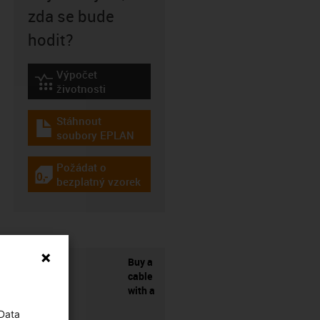
zda se bude
hodit?
Výpočet
igus-icon-lebensdauerrechner
životnosti
Stáhnout
igus-icon-download-plan
soubory EPLAN
Požádat o
igus-icon-gratismuster
bezplatný vzorek
Buy a
cable
with a
 Data