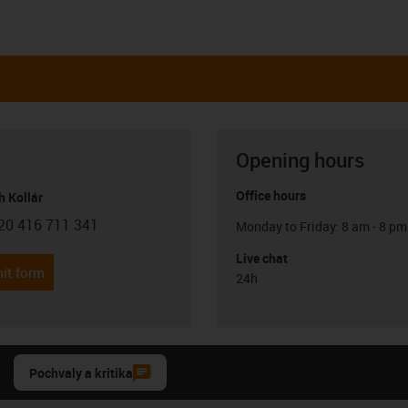
Opening hours
Office hours
h Kollár
20 416 711 341
Monday to Friday: 8 am - 8 pm
con-phone
Live chat
it form
24h
Pochvaly a kritika