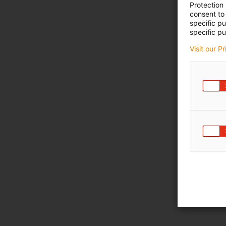
Protection
consent to 
specific p
specific pu
Visit our P