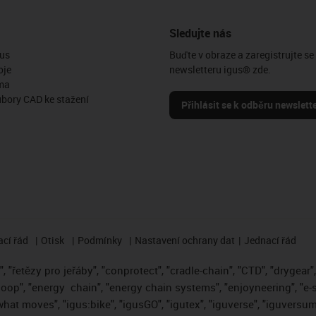
Sledujte nás
us
Buďte v obraze a zaregistrujte se
oje
newsletteru igus® zde.
ma
ubory CAD ke stažení
Přihlásit se k odběru newslett
cí řád
Otisk
Podmínky
Nastavení ochrany dat
Jednací řád
 "řetězy pro jeřáby", "conprotect", "cradle-chain", "CTD", "drygear", "
loop", "energy
chain", "energy chain systems", "enjoyneering", "e-skin"
s what moves", "igus:bike", "igusGO", "igutex", "iguverse", "iguversum