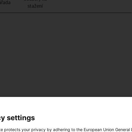
­řada
stažení
y settings
te protects your privacy by adhering to the European Union General