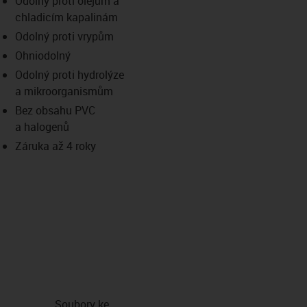
Odolný proti olejům a
-icon-lupe
-icon-lupe
chladicím kapalinám
Odolný proti vrypům
Ohniodolný
Odolný proti hydrolýze
a mikroorganismům
Bez obsahu PVC
a halogenů
Záruka až 4 roky
Soubory ke