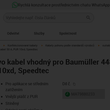
Rychlá konzultace prostřednictvím chatu WhatsApp
Odvětví
Služby
Společnost
igus-icon-arrow-right
igus-icon-arrow-right
igus-ico
Konfekcionované kabely
Kabely pohonu podle standardů výrobců
suitab
kabel 50 A, PUR 10xd, Speedtec
o kabel vhodný pro Baumüller 44
10xd, Speedtec
igus-icon-copy-clip
Pro aplikace se středním
Díl č.
zatížením
igus-icon-lieferzeit
MAT9880233
Vnější plášť z PUR
Stíněný