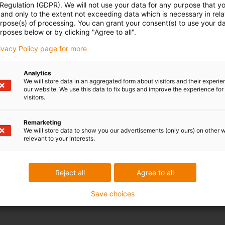
 Regulation (GDPR). We will not use your data for any purpose that y
and only to the extent not exceeding data which is necessary in relat
urpose(s) of processing. You can grant your consent(s) to use your da
rposes below or by clicking "Agree to all".
rivacy Policy page for more
Analytics
We will store data in an aggregated form about visitors and their experi
our website. We use this data to fix bugs and improve the experience for 
visitors.
Remarketing
We will store data to show you our advertisements (only ours) on other 
relevant to your interests.
Reject all
Agree to all
Save choices