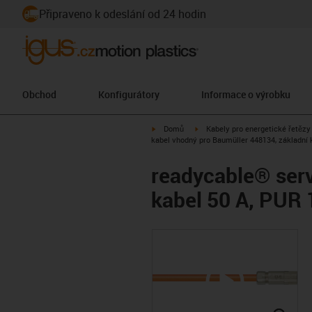
Připraveno k odeslání od 24 hodin
Obchod
Konfigurátory
Informace o výrobku
igus-icon-arrow-right
igus-icon-arrow-right
Domů
Kabely pro energetické řetězy
kabel vhodný pro Baumüller 448134, základní 
readycable® serv
kabel 50 A, PUR 