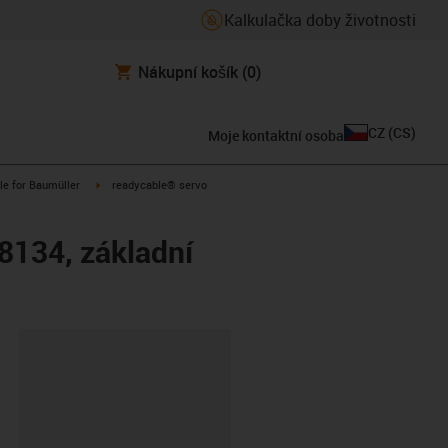
Kalkulačka doby životnosti
Nákupní košík
(0)
CZ
(
CS
)
Moje kontaktní osoba
n-arrow-right
igus-icon-arrow-right
le for Baumüller
readycable® servo
8134, základní
board