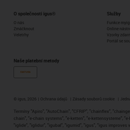
O společnosti igus®
Služby
O nás
Funkce myig
Zmáčknout
Online nástr
Veletrhy
Vzorky zdar
Portál se so
Naše platební metody
FAKTURA
©
igus, 2026
Ochrana údajů
Zásady souborů cookie
Jedna
Termíny "Apiro", "AutoChain", "CFRIP", "chainflex", "chainge",
chain", "e-chain systems", "e-ketten", "e-kettensysteme", "e-
"iglide", "iglidur", "igubal", "igumid", "igus", "igus improve