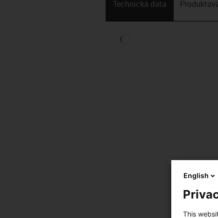
Technická data
Produktová
English
Privac
This websi