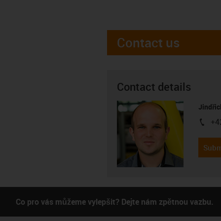
Contact us
Contact details
Jindřic
+4
igus-i
Subm
Co pro vás můžeme vylepšit? Dejte nám zpětnou vazbu.