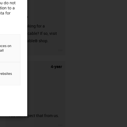
ou do not
ion to a
ta for
connector?
Are you looking for a
harnessed cable? If so, visit
our readycable® shop.
ences on
igus-icon-3arrow
all
4-year
websites
guarantee
You can expect that from us.
igus-icon-3arrow