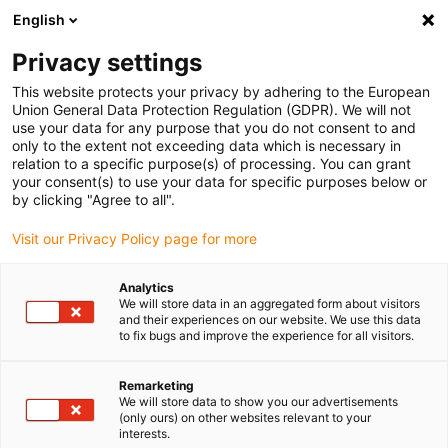
English
(0)
Privacy settings
igus-icon-arrow-right
igus-icon-arrow-right
igus-icon-arrow-right
igus-
Domů
Kabely pro energetické řetězy
Konfekcionované kabely
This website protects your privacy by adhering to the European
igus-icon-arrow-right
igus-icon-arro
Kabely pohonu podle standardů výrobců
suitable for Baumüller
Servo
Union General Data Protection Regulation (GDPR). We will not
kabel readycable® vhodné pro Baumüller 448133, 50 A základní kabel, PUR 10xd,
use your data for any purpose that you do not consent to and
Speedtec
only to the extent not exceeding data which is necessary in
relation to a specific purpose(s) of processing. You can grant
Servo kabel readycable®
your consent(s) to use your data for specific purposes below or
by clicking "Agree to all".
vhodné pro Baumüller 448133,
Visit our Privacy Policy page for more
50 A základní kabel, PUR 10xd,
Speedtec
Analytics
We will store data in an aggregated form about visitors
and their experiences on our website. We use this data
to fix bugs and improve the experience for all visitors.
Remarketing
We will store data to show you our advertisements
(only ours) on other websites relevant to your
interests.